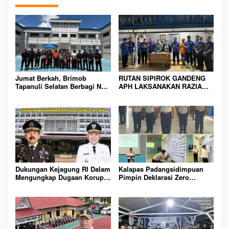
Jumat Berkah, Brimob
RUTAN SIPIROK GANDENG
Tapanuli Selatan Berbagi Nasi
APH LAKSANAKAN RAZIA
Kotak kepada Warga Binaan
KAMAR HUNIAN, WUJUD
Rutan Kelas IIB Sipirok
KOMITMEN CIPTAKAN
LINGKUNGAN
PEMASYARAKATAN YANG
AMAN
Dukungan Kejagung RI Dalam
Kalapas Padangsidimpuan
Mengungkap Dugaan Korupsi
Pimpin Deklarasi Zero
Bupati Melawi Menguat,
Handphone dan Narkoba di
Ketua AMPK : Segera Periksa
Lingkungan Lapas
Dan Tangkap!
Padangsidimpuan