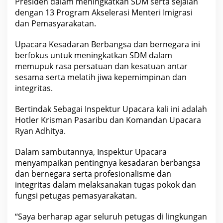
Presiden dalam meningkatkan SDM serta sejalan
r
a
dengan 13 Program Akselerasi Menteri Imigrasi
n
dan Pemasyarakatan.
B
e
r
Upacara Kesadaran Berbangsa dan bernegara ini
b
berfokus untuk meningkatkan SDM dalam
a
n
memupuk rasa persatuan dan kesatuan antar
g
sesama serta melatih jiwa kepemimpinan dan
s
a
integritas.
d
a
Bertindak Sebagai Inspektur Upacara kali ini adalah
n
B
Hotler Krisman Pasaribu dan Komandan Upacara
e
Ryan Adhitya.
r
n
e
Dalam sambutannya, Inspektur Upacara
g
a
menyampaikan pentingnya kesadaran berbangsa
r
dan bernegara serta profesionalisme dan
a
integritas dalam melaksanakan tugas pokok dan
fungsi petugas pemasyarakatan.
“Saya berharap agar seluruh petugas di lingkungan