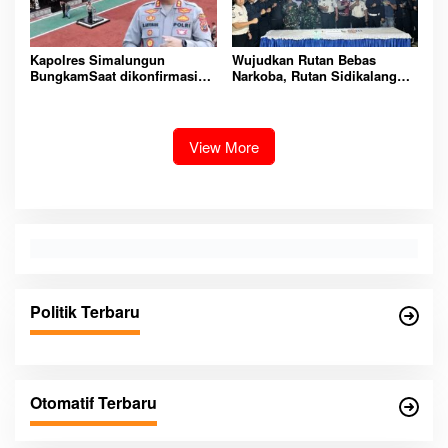
Kapolres Simalungun
Wujudkan Rutan Bebas
BungkamSaat dikonfirmasi
Narkoba, Rutan Sidikalang
dugaan peredaran Narkoba
Gelar Razia Insidentil
bambang alias bembeng
Gabungan Bersama TNI-Polri
Dikecamatan gunung malela
View More
Politik Terbaru
Otomatif Terbaru