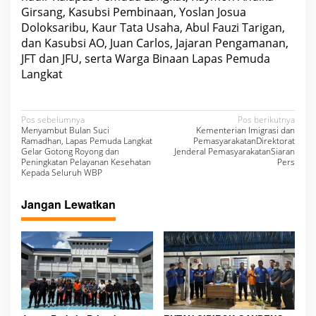
Girsang, Kasubsi Pembinaan, Yoslan Josua
Doloksaribu, Kaur Tata Usaha, Abul Fauzi Tarigan,
dan Kasubsi AO, Juan Carlos, Jajaran Pengamanan,
JFT dan JFU, serta Warga Binaan Lapas Pemuda
Langkat
N
Pos sebelumnya
Pos berikutnya
Menyambut Bulan Suci
Kementerian Imigrasi dan
a
Ramadhan, Lapas Pemuda Langkat
PemasyarakatanDirektorat
Gelar Gotong Royong dan
Jenderal PemasyarakatanSiaran
v
Peningkatan Pelayanan Kesehatan
Pers
Kepada Seluruh WBP
i
g
Jangan Lewatkan
a
s
i
p
o