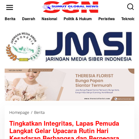
L
e
w
a
Berita
Daerah
Nasional
Politik & Hukum
Peristiwa
Teknologi
t
i
k
e
k
o
n
t
e
n
Homepage
/
Berita
T
i
Tingkatkan Integritas, Lapas Pemuda
n
g
Langkat Gelar Upacara Rutin Hari
k
a
Kesadaran Berbangsa dan Bernegara