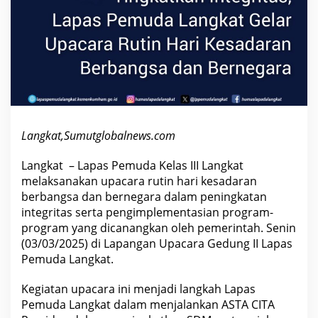
k
a
t
G
e
l
a
r
U
p
a
c
a
Langkat,Sumutglobalnews.com
r
a
R
Langkat – Lapas Pemuda Kelas III Langkat
u
melaksanakan upacara rutin hari kesadaran
t
berbangsa dan bernegara dalam peningkatan
i
n
integritas serta pengimplementasian program-
H
program yang dicanangkan oleh pemerintah. Senin
a
r
(03/03/2025) di Lapangan Upacara Gedung II Lapas
i
Pemuda Langkat.
K
e
s
Kegiatan upacara ini menjadi langkah Lapas
a
d
Pemuda Langkat dalam menjalankan ASTA CITA
a