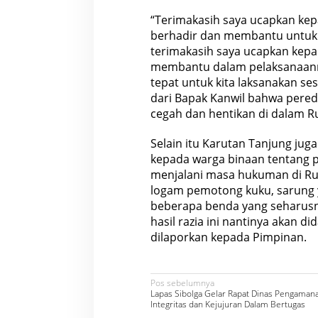
“Terimakasih saya ucapkan kep
berhadir dan membantu untuk s
terimakasih saya ucapkan kepa
membantu dalam pelaksanaanny
tepat untuk kita laksanakan se
dari Bapak Kanwil bahwa pered
cegah dan hentikan di dalam R
Selain itu Karutan Tanjung j
kepada warga binaan tentang 
menjalani masa hukuman di Ruta
logam pemotong kuku, sarung ya
beberapa benda yang seharusny
hasil razia ini nantinya akan 
dilaporkan kepada Pimpinan.
N
Pos sebelumnya
Lapas Sibolga Gelar Rapat Dinas Pengaman
a
Integritas dan Kejujuran Dalam Bertugas