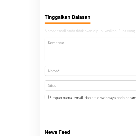
Padangsidimpuan
bembeng 
malela
Tinggalkan Balasan
Alamat email Anda tidak akan dipublikasikan.
Ruas yang 
Simpan nama, email, dan situs web saya pada peram
News Feed