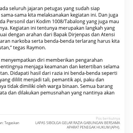
ada seluruh jajaran petugas yang sudah siap
ama-sama kita melaksanakan kegiatan ini. Dan juga
da Personil dari Kodim 1008/Tabalong yang juga mau
a. Kegiatan ini tentunya merupakan langkah yang
suai dengan arahan dari Bapak Dirjenpas dan Atensi
aran narkoba serta benda-benda terlarang harus kita
utan,” tegas Raymon.
uga menyempatkan diri memberikan pengarahan
pentingnya menjaga keamanan dan ketertiban selama
n. Didapati hasil dari razia ini benda-benda seperti
ng dililit menjadi tali, pemantik api, paku dan
a tidak dimiliki oleh warga binaan. Semua barang
didata dan dilakukan pemusnahan yang nantinya akan
Pos berikutnya
an: Tegaskan
LAPAS SIBOLGA GELAR RAZIA GABUNGAN BERSAMA
APARAT PENEGAK HUKUM (APH).