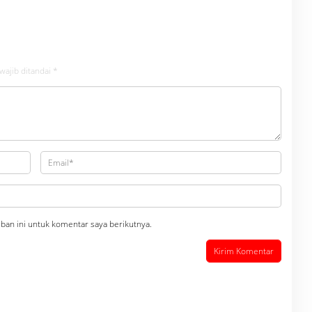
Dikecamatan gunung
Polri
wajib ditandai
*
ban ini untuk komentar saya berikutnya.