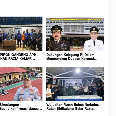
IPIROK GANDENG APH
Dukungan Kejagung RI Dalam
KAN RAZIA KAMAR
Mengungkap Dugaan Korupsi
 WUJUD KOMITMEN
Bupati Melawi Menguat, Ketua
N LINGKUNGAN
AMPK : Segera Periksa Dan
RAKATAN YANG AMAN
Tangkap!
 Simalungun
Wujudkan Rutan Bebas Narkoba,
aat dikonfirmasi dugaan
Rutan Sidikalang Gelar Razia
n Narkoba bambang alias
Insidentil Gabungan Bersama TNI-