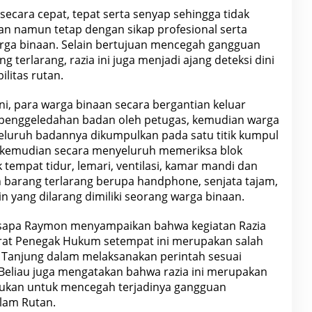
secara cepat, tepat serta senyap sehingga tidak
aan namun tetap dengan sikap profesional serta
arga binaan. Selain bertujuan mencegah gangguan
terlarang, razia ini juga menjadi ajang deteksi dini
litas rutan.
ni, para warga binaan secara bergantian keluar
 penggeledahan badan oleh petugas, kemudian warga
eluruh badannya dikumpulkan pada satu titik kumpul
s kemudian secara menyeluruh memeriksa blok
tempat tidur, lemari, ventilasi, kamar mandi dan
n barang terlarang berupa handphone, senjata tajam,
n yang dilarang dimiliki seorang warga binaan.
isapa Raymon menyampaikan bahwa kegiatan Razia
at Penegak Hukum setempat ini merupakan salah
n Tanjung dalam melaksanakan perintah sesuai
Beliau juga mengatakan bahwa razia ini merupakan
kukan untuk mencegah terjadinya gangguan
lam Rutan.