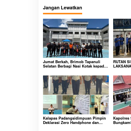
v
Jangan Lewatkan
i
g
a
s
i
p
o
Jumat Berkah, Brimob Tapanuli
RUTAN S
Selatan Berbagi Nasi Kotak kepada
LAKSANA
s
Warga Binaan Rutan Kelas IIB
HUNIAN,
Sipirok
CIPTAKA
PEMASYA
Kalapas Padangsidimpuan Pimpin
Kapolres
Deklarasi Zero Handphone dan
BungkamS
Narkoba di Lingkungan Lapas
peredara