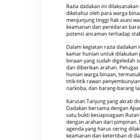
e
Razia dadakan ini dilaksanakan 
m
diketahui oleh para warga bin
p
a
menjunjung tinggi hak asasi w
t
keamanan dan peredaran barang 
potensi ancaman terhadap stabi
Dalam kegiatan razia dadakan i
kamar hunian untuk dilakukan
binaan yang sudah digeledah s
dan diberikan arahan. Petuga
hunian warga binaan, termasuk 
titik-titik rawan penyembunyia
narkoba, dan barang-barang lai
Karutan Tanjung yang akrab d
Dadakan bersama dengan Apar
satu bukti kesiapsiagaan Ruta
dengan arahan dari pimpinan. 
agenda yang harus sering dila
keamanan dan ketertiban di da