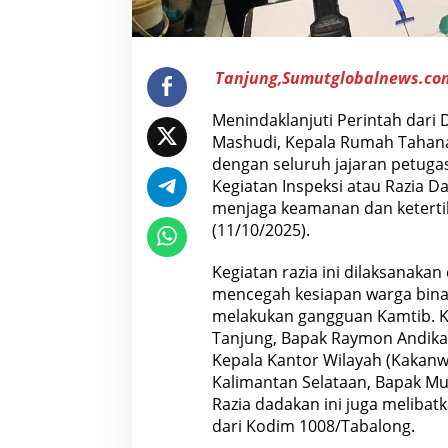
a
k
D
i
b
Tanjung,Sumutglobalnews.co
a
n
t
Menindaklanjuti Perintah dari 
u
Mashudi, Kepala Rumah Tahana
A
p
dengan seluruh jajaran petuga
a
Kegiatan Inspeksi atau Razia 
r
a
menjaga keamanan dan ketertib
t
(11/10/2025).
P
e
n
Kegiatan razia ini dilaksanakan
e
mencegah kesiapan warga bina
g
a
melakukan gangguan Kamtib. Ke
k
Tanjung, Bapak Raymon Andika 
H
u
Kepala Kantor Wilayah (Kakanwi
k
Kalimantan Selataan, Bapak Mul
u
m
Razia dadakan ini juga meliba
S
dari Kodim 1008/Tabalong.
e
t