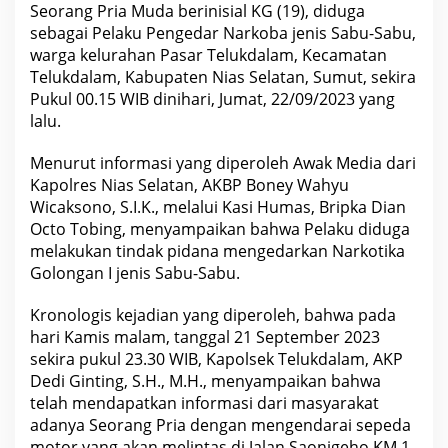
u
Seorang Pria Muda berinisial KG (19), diduga
-
sebagai Pelaku Pengedar Narkoba jenis Sabu-Sabu,
S
a
warga kelurahan Pasar Telukdalam, Kecamatan
b
Telukdalam, Kabupaten Nias Selatan, Sumut, sekira
u
K
Pukul 00.15 WIB dinihari, Jumat, 22/09/2023 yang
e
lalu.
m
b
a
Menurut informasi yang diperoleh Awak Media dari
l
Kapolres Nias Selatan, AKBP Boney Wahyu
i
D
Wicaksono, S.I.K., melalui Kasi Humas, Bripka Dian
i
Octo Tobing, menyampaikan bahwa Pelaku diduga
s
i
melakukan tindak pidana mengedarkan Narkotika
k
Golongan I jenis Sabu-Sabu.
a
t
P
Kronologis kejadian yang diperoleh, bahwa pada
o
hari Kamis malam, tanggal 21 September 2023
l
r
sekira pukul 23.30 WIB, Kapolsek Telukdalam, AKP
e
Dedi Ginting, S.H., M.H., menyampaikan bahwa
s
N
telah mendapatkan informasi dari masyarakat
i
adanya Seorang Pria dengan mengendarai sepeda
a
s
motor yang akan melintas di Jalan Saonigeho KM.1,