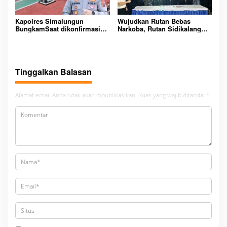
Kapolres Simalungun
Wujudkan Rutan Bebas
BungkamSaat dikonfirmasi
Narkoba, Rutan Sidikalang
dugaan peredaran Narkoba
Gelar Razia Insidentil
bambang alias bembeng
Gabungan Bersama TNI-Polri
Dikecamatan gunung malela
Tinggalkan Balasan
Alamat email Anda tidak akan dipublikasikan.
Ruas yang wajib ditandai
*