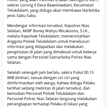
S
sekitar Lorong II Desa Bawolowalani, Kecamatan
e
l
Telukdalam, yang diduga akan membawa Narkotika
a
jenis Sabu-Sabu.
t
a
n
Mendengar informasi tersebut, Kapolres Nias
Selatan, AKBP Boney Wahyu Wicaksono, S.I.K.,
melalui Kapolsek Telukdalam, memerintahkan
Anggota Polsek Telukdalam untuk menelusuri
informasi yang didapatkan dan melakukan
pengintaian di jalan yang dimaksud untuk bekerja
sama dengan Personel Satnarkoba Polres Nias
Selatan.
Setelah setengah jam berlalu, sekira Pukul 00.15
WIB dinihari, sesuai dengan ciri ciri yang
diinformasikan oleh warga, bahwa diduga Pelaku
terlihat sedang melintas di jalan tersebut, dan
kemudian Personel Polsek Telukdalam dan
Personel Polres Nias Selatan langsung melakukan
penangkapan terhadap Pelaku di lokasi yang