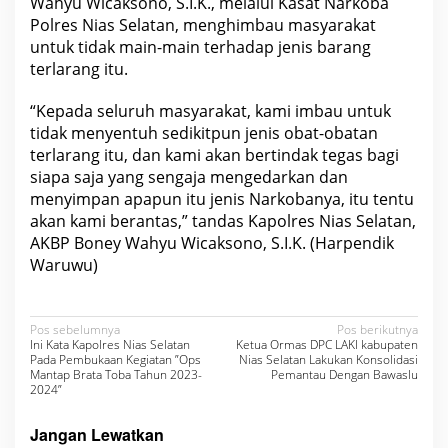
Wahyu Wicaksono, S.I.K., melalui Kasat Narkoba
Polres Nias Selatan, menghimbau masyarakat
untuk tidak main-main terhadap jenis barang
terlarang itu.
“Kepada seluruh masyarakat, kami imbau untuk
tidak menyentuh sedikitpun jenis obat-obatan
terlarang itu, dan kami akan bertindak tegas bagi
siapa saja yang sengaja mengedarkan dan
menyimpan apapun itu jenis Narkobanya, itu tentu
akan kami berantas,” tandas Kapolres Nias Selatan,
AKBP Boney Wahyu Wicaksono, S.I.K. (Harpendik
Waruwu)
N
Pos sebelumnya
Pos berikutnya
Ini Kata Kapolres Nias Selatan
Ketua Ormas DPC LAKI kabupaten
a
Pada Pembukaan Kegiatan ”Ops
Nias Selatan Lakukan Konsolidasi
Mantap Brata Toba Tahun 2023-
Pemantau Dengan Bawaslu
v
2024”
i
Jangan Lewatkan
g