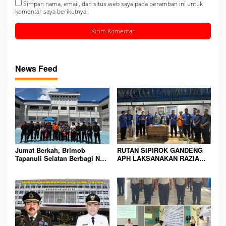
Simpan nama, email, dan situs web saya pada peramban ini untuk
komentar saya berikutnya.
News Feed
Jumat Berkah, Brimob
RUTAN SIPIROK GANDENG
Tapanuli Selatan Berbagi Nasi
APH LAKSANAKAN RAZIA
Kotak kepada Warga Binaan
KAMAR HUNIAN, WUJUD
Rutan Kelas IIB Sipirok
KOMITMEN CIPTAKAN
LINGKUNGAN
PEMASYARAKATAN YANG
AMAN