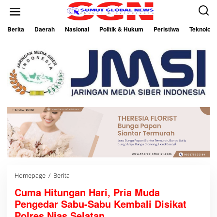
L
e
w
a
Berita
Daerah
Nasional
Politik & Hukum
Peristiwa
Teknologi
t
i
k
e
k
o
n
t
e
n
Homepage
/
Berita
C
u
Cuma Hitungan Hari, Pria Muda
m
a
Pengedar Sabu-Sabu Kembali Disikat
H
i
Polres Nias Selatan