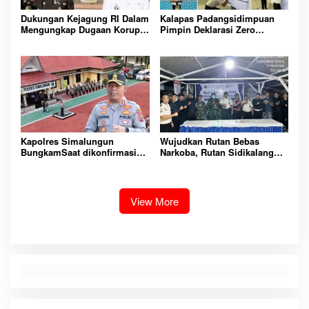
Dukungan Kejagung RI Dalam
Kalapas Padangsidimpuan
Mengungkap Dugaan Korupsi
Pimpin Deklarasi Zero
Bupati Melawi Menguat,
Handphone dan Narkoba di
Ketua AMPK : Segera Periksa
Lingkungan Lapas
Dan Tangkap!
Padangsidimpuan
Kapolres Simalungun
Wujudkan Rutan Bebas
BungkamSaat dikonfirmasi
Narkoba, Rutan Sidikalang
dugaan peredaran Narkoba
Gelar Razia Insidentil
bambang alias bembeng
Gabungan Bersama TNI-Polri
Dikecamatan gunung malela
View More