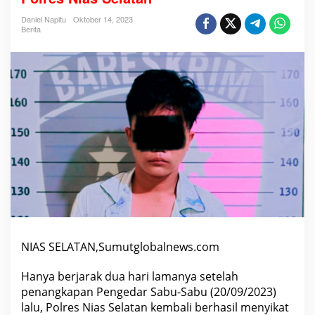
t
u
Daniel Napitu
Oktober 14, 2023
n
Berita
g
a
n
H
a
r
i
,
P
r
i
a
M
u
d
a
P
e
n
g
NIAS SELATAN,Sumutglobalnews.com
e
d
a
Hanya berjarak dua hari lamanya setelah
r
S
penangkapan Pengedar Sabu-Sabu (20/09/2023)
a
lalu, Polres Nias Selatan kembali berhasil menyikat
b