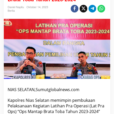
a
K
Daniel Napitu
Oktober 14, 2023
a
Berita
p
o
l
r
e
s
N
i
a
s
S
e
l
a
t
a
n
P
a
d
a
NIAS SELATAN,Sumutglobalnews.com
P
e
Kapolres Nias Selatan memimpin pembukaan
m
b
Pelaksanaan Kegiatan Latihan Pra Operasi (Lat Pra
u
Ops) “Ops Mantap Brata Toba Tahun 2023-2024”
k