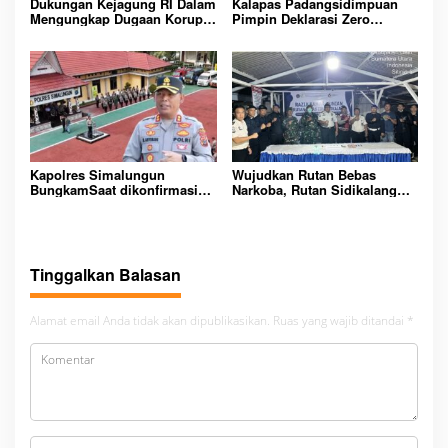
Dukungan Kejagung RI Dalam
Kalapas Padangsidimpuan
Mengungkap Dugaan Korupsi
Pimpin Deklarasi Zero
Bupati Melawi Menguat,
Handphone dan Narkoba di
Ketua AMPK : Segera Periksa
Lingkungan Lapas
Dan Tangkap!
Padangsidimpuan
Kapolres Simalungun
Wujudkan Rutan Bebas
BungkamSaat dikonfirmasi
Narkoba, Rutan Sidikalang
dugaan peredaran Narkoba
Gelar Razia Insidentil
bambang alias bembeng
Gabungan Bersama TNI-Polri
Dikecamatan gunung malela
Tinggalkan Balasan
Alamat email Anda tidak akan dipublikasikan.
Ruas yang wajib ditandai
*