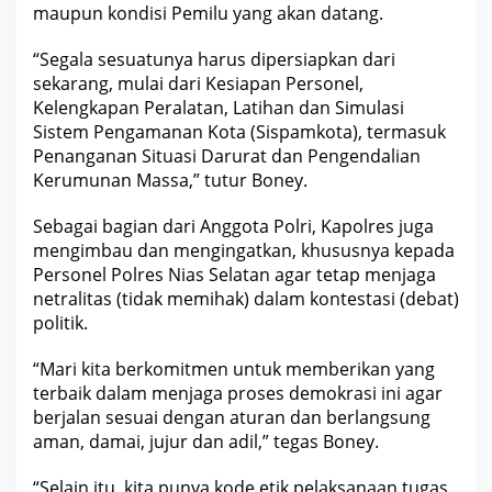
T
maupun kondisi Pemilu yang akan datang.
a
h
“Segala sesuatunya harus dipersiapkan dari
u
n
sekarang, mulai dari Kesiapan Personel,
2
Kelengkapan Peralatan, Latihan dan Simulasi
0
2
Sistem Pengamanan Kota (Sispamkota), termasuk
3
Penanganan Situasi Darurat dan Pengendalian
-
2
Kerumunan Massa,” tutur Boney.
0
2
4
Sebagai bagian dari Anggota Polri, Kapolres juga
”
mengimbau dan mengingatkan, khususnya kepada
Personel Polres Nias Selatan agar tetap menjaga
netralitas (tidak memihak) dalam kontestasi (debat)
politik.
“Mari kita berkomitmen untuk memberikan yang
terbaik dalam menjaga proses demokrasi ini agar
berjalan sesuai dengan aturan dan berlangsung
aman, damai, jujur dan adil,” tegas Boney.
“Selain itu, kita punya kode etik pelaksanaan tugas,