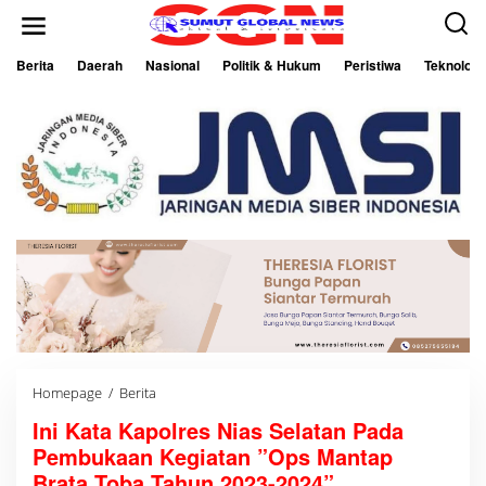
L
e
w
a
Berita
Daerah
Nasional
Politik & Hukum
Peristiwa
Teknologi
t
i
k
e
k
o
n
t
e
n
Homepage
/
Berita
I
n
Ini Kata Kapolres Nias Selatan Pada
i
K
Pembukaan Kegiatan ”Ops Mantap
a
t
Brata Toba Tahun 2023-2024”