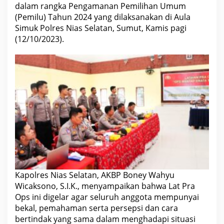
a
dalam rangka Pengamanan Pemilihan Umum
a
(Pemilu) Tahun 2024 yang dilaksanakan di Aula
n
K
Simuk Polres Nias Selatan, Sumut, Kamis pagi
e
(12/10/2023).
g
i
a
t
a
n
”
O
p
s
M
a
n
t
a
p
B
r
Kapolres Nias Selatan, AKBP Boney Wahyu
a
t
Wicaksono, S.I.K., menyampaikan bahwa Lat Pra
a
Ops ini digelar agar seluruh anggota mempunyai
T
o
bekal, pemahaman serta persepsi dan cara
b
bertindak yang sama dalam menghadapi situasi
a