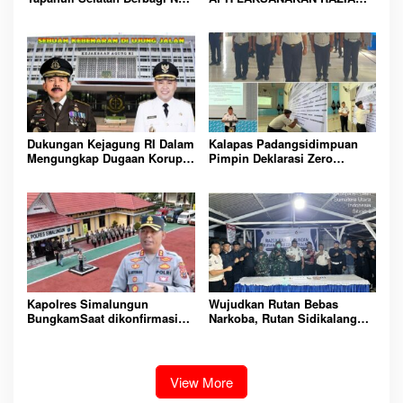
Kotak kepada Warga Binaan
KAMAR HUNIAN, WUJUD
Rutan Kelas IIB Sipirok
KOMITMEN CIPTAKAN
LINGKUNGAN
PEMASYARAKATAN YANG
AMAN
Dukungan Kejagung RI Dalam
Kalapas Padangsidimpuan
Mengungkap Dugaan Korupsi
Pimpin Deklarasi Zero
Bupati Melawi Menguat,
Handphone dan Narkoba di
Ketua AMPK : Segera Periksa
Lingkungan Lapas
Dan Tangkap!
Padangsidimpuan
Kapolres Simalungun
Wujudkan Rutan Bebas
BungkamSaat dikonfirmasi
Narkoba, Rutan Sidikalang
dugaan peredaran Narkoba
Gelar Razia Insidentil
bambang alias bembeng
Gabungan Bersama TNI-Polri
Dikecamatan gunung malela
View More