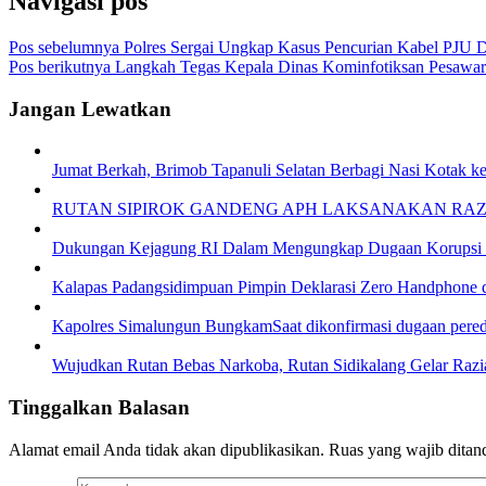
Navigasi pos
Pos sebelumnya
Polres Sergai Ungkap Kasus Pencurian Kabel PJU 
Pos berikutnya
Langkah Tegas Kepala Dinas Kominfotiksan Pesawar
Jangan Lewatkan
Jumat Berkah, Brimob Tapanuli Selatan Berbagi Nasi Kotak k
RUTAN SIPIROK GANDENG APH LAKSANAKAN RA
Dukungan Kejagung RI Dalam Mengungkap Dugaan Korupsi B
Kalapas Padangsidimpuan Pimpin Deklarasi Zero Handphone 
Kapolres Simalungun BungkamSaat dikonfirmasi dugaan pere
Wujudkan Rutan Bebas Narkoba, Rutan Sidikalang Gelar Razia
Tinggalkan Balasan
Alamat email Anda tidak akan dipublikasikan.
Ruas yang wajib ditan