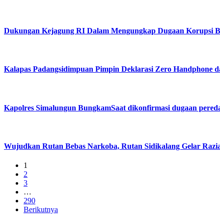
Dukungan Kejagung RI Dalam Mengungkap Dugaan Korupsi Bu
Kalapas Padangsidimpuan Pimpin Deklarasi Zero Handphone 
Kapolres Simalungun BungkamSaat dikonfirmasi dugaan pered
Wujudkan Rutan Bebas Narkoba, Rutan Sidikalang Gelar Razia
1
2
3
…
290
Berikutnya