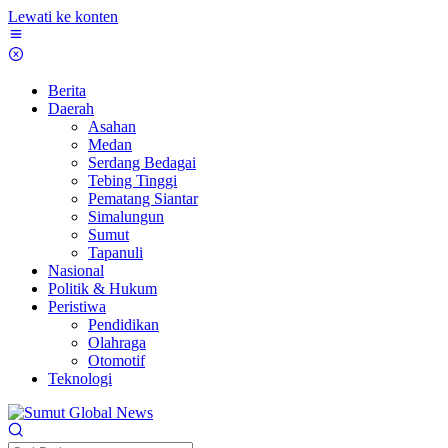
Lewati ke konten
Berita
Daerah
Asahan
Medan
Serdang Bedagai
Tebing Tinggi
Pematang Siantar
Simalungun
Sumut
Tapanuli
Nasional
Politik & Hukum
Peristiwa
Pendidikan
Olahraga
Otomotif
Teknologi