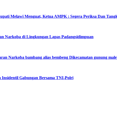
pati Melawi Menguat, Ketua AMPK : Segera Periksa Dan Tang
dan Narkoba di Lingkungan Lapas Padangsidimpuan
aran Narkoba bambang alias bembeng Dikecamatan gunung male
 Insidentil Gabungan Bersama TNI-Polri