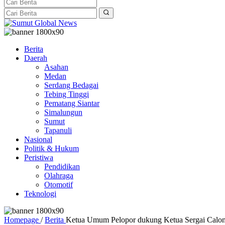
Berita
Daerah
Asahan
Medan
Serdang Bedagai
Tebing Tinggi
Pematang Siantar
Simalungun
Sumut
Tapanuli
Nasional
Politik & Hukum
Peristiwa
Pendidikan
Olahraga
Otomotif
Teknologi
Homepage
/
Berita
Ketua Umum Pelopor dukung Ketua Sergai Calon