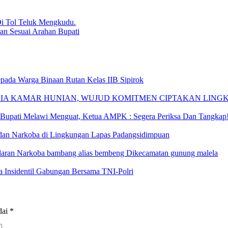
Di Tol Teluk Mengkudu.
an Sesuai Arahan Bupati
epada Warga Binaan Rutan Kelas IIB Sipirok
ZIA KAMAR HUNIAN, WUJUD KOMITMEN CIPTAKAN LIN
upati Melawi Menguat, Ketua AMPK : Segera Periksa Dan Tangkap
dan Narkoba di Lingkungan Lapas Padangsidimpuan
daran Narkoba bambang alias bembeng Dikecamatan gunung malela
 Insidentil Gabungan Bersama TNI-Polri
dai
*