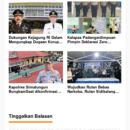
Rutan Kelas IIB Sipirok
KOMITMEN CIPTAKAN
LINGKUNGAN
PEMASYARAKATAN YANG
AMAN
Dukungan Kejagung RI Dalam
Kalapas Padangsidimpuan
Mengungkap Dugaan Korupsi
Pimpin Deklarasi Zero
Bupati Melawi Menguat,
Handphone dan Narkoba di
Ketua AMPK : Segera Periksa
Lingkungan Lapas
Dan Tangkap!
Padangsidimpuan
Kapolres Simalungun
Wujudkan Rutan Bebas
BungkamSaat dikonfirmasi
Narkoba, Rutan Sidikalang
dugaan peredaran Narkoba
Gelar Razia Insidentil
bambang alias bembeng
Gabungan Bersama TNI-Polri
Dikecamatan gunung malela
Tinggalkan Balasan
Alamat email Anda tidak akan dipublikasikan.
Ruas yang wajib ditandai
*