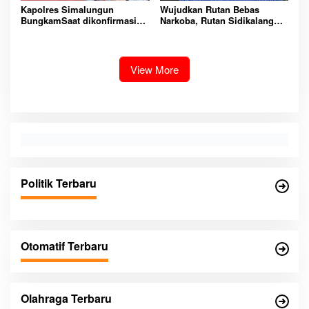
Kapolres Simalungun
Wujudkan Rutan Bebas
BungkamSaat dikonfirmasi
Narkoba, Rutan Sidikalang
dugaan peredaran Narkoba
Gelar Razia Insidentil
bambang alias bembeng
Gabungan Bersama TNI-Polri
Dikecamatan gunung malela
View More
Politik Terbaru
Otomatif Terbaru
Olahraga Terbaru