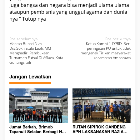
juga bangsa dan negara bisa menjadi ulama ulama
ataupun pembisnis yang unggul agama dan dunia
nya ” Tutup nya
N
Pos sebelumnya
Pos berikutnya
Mantan Bupati Nias
Ketua Komisi 1 DPRD. Beri
a
Drs.Sokhiatulo Laoli, MM
peringatan PU untuk tidak
Menghadiri Pembukaan
menganak Tirikan masyarakat
v
Turnamen Futsal Di Afilaza, Kota
kecamatan Ambarawa
Gunungsitoli
i
g
Jangan Lewatkan
a
s
i
p
o
s
Jumat Berkah, Brimob
RUTAN SIPIROK GANDENG
Tapanuli Selatan Berbagi Nasi
APH LAKSANAKAN RAZIA
Kotak kepada Warga Binaan
KAMAR HUNIAN, WUJUD