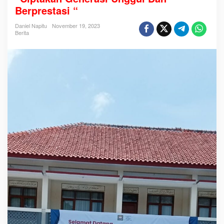
m
Berprestasi “
a
a
n
Daniel Napitu
November 19, 2023
S
Berita
a
n
t
r
i
B
a
r
u
t
a
h
u
n
p
e
l
a
j
a
r
a
n
2
0