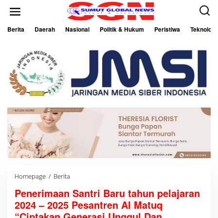
L
e
w
a
Berita
Daerah
Nasional
Politik & Hukum
Peristiwa
Teknologi
t
i
k
e
k
o
n
t
e
n
Homepage
/
Berita
P
e
Penerimaan Santri Baru tahun pelajaran
n
e
2024 – 2025 Pesantren Al Matuq
r
i
“Ciptakan Generasi Unggul Dan