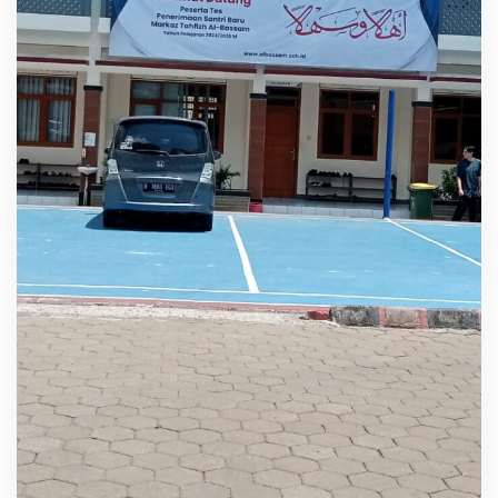
2
4
-
2
0
2
5
P
e
s
a
n
t
r
e
n
A
l
M
a
t
u
q
"
C
i
p
t
a
k