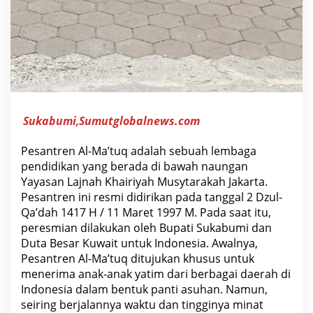
a
n
G
e
n
e
r
a
s
i
U
Sukabumi,Sumutglobalnews.com
n
g
g
Pesantren Al-Ma’tuq adalah sebuah lembaga
u
l
pendidikan yang berada di bawah naungan
D
Yayasan Lajnah Khairiyah Musytarakah Jakarta.
a
n
Pesantren ini resmi didirikan pada tanggal 2 Dzul-
B
Qa’dah 1417 H / 11 Maret 1997 M. Pada saat itu,
e
r
peresmian dilakukan oleh Bupati Sukabumi dan
p
Duta Besar Kuwait untuk Indonesia. Awalnya,
r
Pesantren Al-Ma’tuq ditujukan khusus untuk
e
s
menerima anak-anak yatim dari berbagai daerah di
t
Indonesia dalam bentuk panti asuhan. Namun,
a
s
seiring berjalannya waktu dan tingginya minat
i