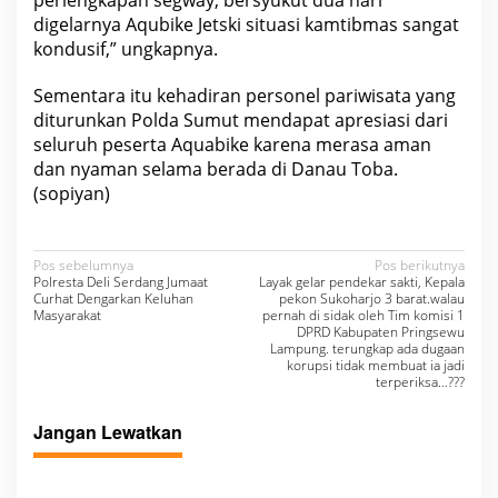
i
digelarnya Aqubike Jetski situasi kamtibmas sangat
r
kondusif,” ungkapnya.
k
a
n
Sementara itu kehadiran personel pariwisata yang
P
o
diturunkan Polda Sumut mendapat apresiasi dari
l
seluruh peserta Aquabike karena merasa aman
i
dan nyaman selama berada di Danau Toba.
s
i
(sopiyan)
P
a
r
i
N
Pos sebelumnya
Pos berikutnya
w
Polresta Deli Serdang Jumaat
Layak gelar pendekar sakti, Kepala
i
a
Curhat Dengarkan Keluhan
pekon Sukoharjo 3 barat.walau
s
Masyarakat
pernah di sidak oleh Tim komisi 1
a
v
DPRD Kabupaten Pringsewu
t
Lampung. terungkap ada dugaan
a
i
korupsi tidak membuat ia jadi
A
terperiksa…???
k
g
t
a
i
Jangan Lewatkan
f
s
B
a
i
h