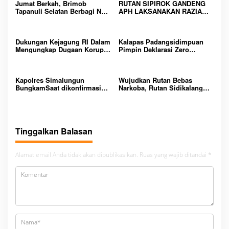
a
Jumat Berkah, Brimob
RUTAN SIPIROK GANDENG
p
s
Tapanuli Selatan Berbagi Nasi
APH LAKSANAKAN RAZIA
a
Kotak kepada Warga Binaan
KAMAR HUNIAN, WUJUD
o
I
Rutan Kelas IIB Sipirok
KOMITMEN CIPTAKAN
n
LINGKUNGAN
s
g
Dukungan Kejagung RI Dalam
PEMASYARAKATAN YANG
Kalapas Padangsidimpuan
g
Mengungkap Dugaan Korupsi
AMAN
Pimpin Deklarasi Zero
r
Bupati Melawi Menguat,
Handphone dan Narkoba di
i
Ketua AMPK : Segera Periksa
Lingkungan Lapas
s
Dan Tangkap!
Padangsidimpuan
Kapolres Simalungun
Wujudkan Rutan Bebas
BungkamSaat dikonfirmasi
Narkoba, Rutan Sidikalang
dugaan peredaran Narkoba
Gelar Razia Insidentil
bambang alias bembeng
Gabungan Bersama TNI-Polri
Dikecamatan gunung malela
Tinggalkan Balasan
Alamat email Anda tidak akan dipublikasikan.
Ruas yang wajib ditandai
*