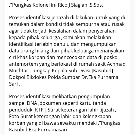
h
,”Pungkas Kolonel inf Rico J Siagian ,S.Sos.
K
o
r
Proses identifikasi jenazah di lakukan untuk yang di
b
temukan dalam kondisi tidak sempurna atau rusak
a
n
agar tidak terjadi kesalahan dalam penyerahan
E
kepada pihak keluarga ,kami akan melakukan
r
u
identifikasi terlebih dahulu dan mengumpulkan
p
data orang hilang dari pihak keluarga menanyakan
s
ciri khas korban dan mencocokan data di posko
i
G
antemortem yang berlokasi di rumah sakit Achmad
u
Mochtar ,” ungkap Kepala Sub Divisi [Kasubid]
n
u
Dokpol Bikdokes Polda Sumbar Dr.Eka Purnama
n
Sari .
g
M
e
Proses identifikasi melibatkan pengumpulan
r
a
sampel DNA ,dokumen seperti kartu tanda
p
penduduk [KTP ],Surat keterangan lahir ,ijazah ,
i
W
Foto Surat keterangan lahir dan kelengkapan
a
korban yang di bawa sewaktu mendaki ,”Pungkas
r
Kasubid Eka Purnamasari
g
a