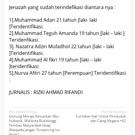
H
Jenazah yang sudah terindefikasi diantara nya :
a
r
a
1].Muhammad Adan 21 tahun [laki- laki
p
M
]Teridentifikasi.
e
2].Muhammad Teguh Amanda 19 tahun [laki – laki ]
l
Teridenfikasi.
a
p
3]. Nazatra Adzin Mufadhol 22 tahun [laki – laki
o
]Teridentifikasi.
r
?
4].Muhammad Al fikri 19 tahun [laki – laki
]teridenfikasi
5].Nurva Afitri 27 tahun [Perempuan] Teridentifikasi
.
JURNALIS : RIZKI AHMAD RIFANDI
N
Pos sebelumnya
Pos berikutnya
Gunung Merapi Keluarkan Abu
Curhatan hati Untuk Penduduk
a
Vulkanik ,Walikota Bukittinggi
dan Caleg Negara +62
Himbau Masyarakat tetap
v
Waspada Jangan Terpancing Isu
Hoax?