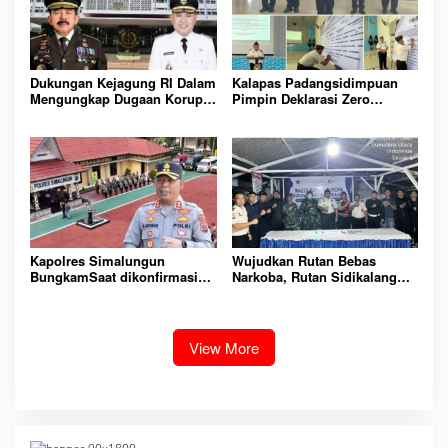
AMAN
Dukungan Kejagung RI Dalam
Kalapas Padangsidimpuan
Mengungkap Dugaan Korupsi
Pimpin Deklarasi Zero
Bupati Melawi Menguat,
Handphone dan Narkoba di
Ketua AMPK : Segera Periksa
Lingkungan Lapas
Dan Tangkap!
Padangsidimpuan
Kapolres Simalungun
Wujudkan Rutan Bebas
BungkamSaat dikonfirmasi
Narkoba, Rutan Sidikalang
dugaan peredaran Narkoba
Gelar Razia Insidentil
bambang alias bembeng
Gabungan Bersama TNI-Polri
Dikecamatan gunung malela
View More