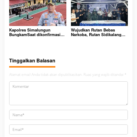
Kapolres Simalungun
Wujudkan Rutan Bebas
BungkamSaat dikonfirmasi
Narkoba, Rutan Sidikalang
dugaan peredaran Narkoba
Gelar Razia Insidentil
bambang alias bembeng
Gabungan Bersama TNI-Polri
Dikecamatan gunung malela
Tinggalkan Balasan
Alamat email Anda tidak akan dipublikasikan.
Ruas yang wajib ditandai
*