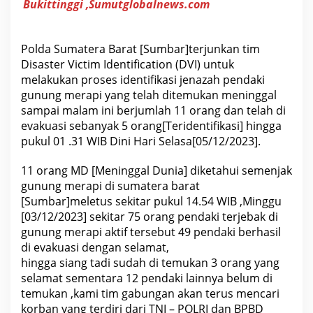
Bukittinggi ,Sumutglobalnews.com
i
B
u
k
i
Polda Sumatera Barat [Sumbar]terjunkan tim
t
Disaster Victim Identification (DVI) untuk
i
n
melakukan proses identifikasi jenazah pendaki
g
gunung merapi yang telah ditemukan meninggal
g
sampai malam ini berjumlah 11 orang dan telah di
i
,
evakuasi sebanyak 5 orang[Teridentifikasi] hingga
I
pukul 01 .31 WIB Dini Hari Selasa[05/12/2023].
d
e
n
11 orang MD [Meninggal Dunia] diketahui semenjak
t
i
gunung merapi di sumatera barat
f
[Sumbar]meletus sekitar pukul 14.54 WIB ,Minggu
i
k
[03/12/2023] sekitar 75 orang pendaki terjebak di
a
gunung merapi aktif tersebut 49 pendaki berhasil
s
i
di evakuasi dengan selamat,
J
hingga siang tadi sudah di temukan 3 orang yang
e
selamat sementara 12 pendaki lainnya belum di
n
a
temukan ,kami tim gabungan akan terus mencari
z
korban yang terdiri dari TNI – POLRI dan BPBD
a