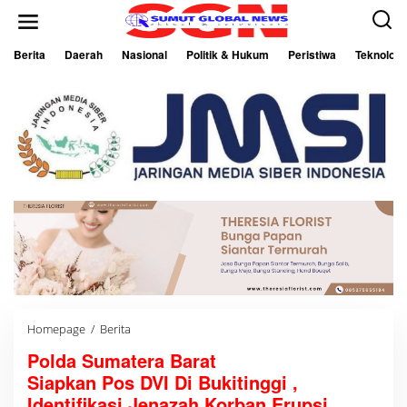
L
e
w
a
Berita
Daerah
Nasional
Politik & Hukum
Peristiwa
Teknologi
t
i
k
e
k
o
n
t
e
n
Homepage
/
Berita
P
o
Polda Sumatera Barat
l
d
Siapkan Pos DVI Di Bukitinggi ,
a
S
Identifikasi Jenazah Korban Erupsi