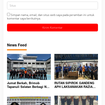
Simpan nama, email, dan situs web saya pada peramban ini untuk
komentar saya berikutnya.
News Feed
Jumat Berkah, Brimob
RUTAN SIPIROK GANDENG
Tapanuli Selatan Berbagi Nasi
APH LAKSANAKAN RAZIA
Kotak kepada Warga Binaan
KAMAR HUNIAN, WUJUD
Rutan Kelas IIB Sipirok
KOMITMEN CIPTAKAN
LINGKUNGAN
PEMASYARAKATAN YANG