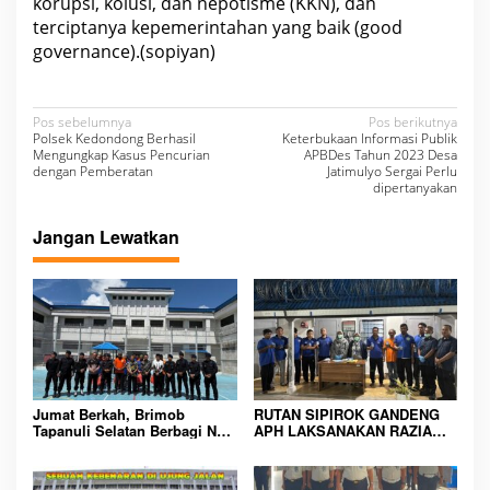
korupsi, kolusi, dan nepotisme (KKN), dan
terciptanya kepemerintahan yang baik (good
governance).(sopiyan)
N
Pos sebelumnya
Pos berikutnya
Polsek Kedondong Berhasil
Keterbukaan Informasi Publik
a
Mengungkap Kasus Pencurian
APBDes Tahun 2023 Desa
dengan Pemberatan
Jatimulyo Sergai Perlu
v
dipertanyakan
i
Jangan Lewatkan
g
a
s
i
p
o
Jumat Berkah, Brimob
RUTAN SIPIROK GANDENG
s
Tapanuli Selatan Berbagi Nasi
APH LAKSANAKAN RAZIA
Kotak kepada Warga Binaan
KAMAR HUNIAN, WUJUD
Rutan Kelas IIB Sipirok
KOMITMEN CIPTAKAN
LINGKUNGAN