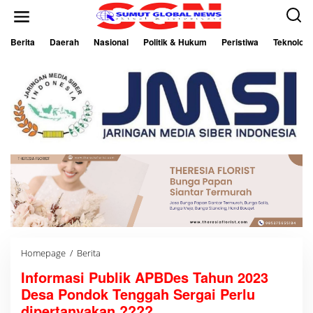
L
e
w
a
Berita
Daerah
Nasional
Politik & Hukum
Peristiwa
Teknologi
t
i
k
e
k
o
n
t
e
n
Homepage
/
Berita
I
n
Informasi Publik APBDes Tahun 2023
f
o
Desa Pondok Tenggah Sergai Perlu
r
m
dipertanyakan.????.