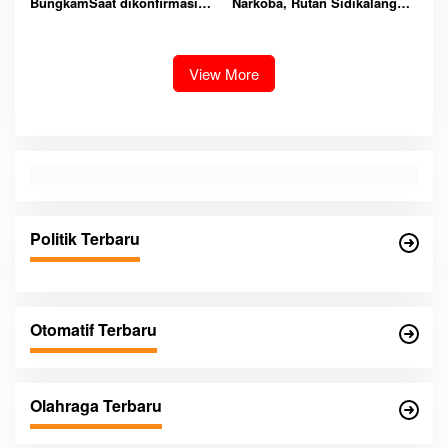
BungkamSaat dikonfirmasi
Narkoba, Rutan Sidikalang
dugaan peredaran Narkoba
Gelar Razia Insidentil
bambang alias bembeng
Gabungan Bersama TNI-Polri
Dikecamatan gunung malela
View More
Politik Terbaru
Otomatif Terbaru
Olahraga Terbaru