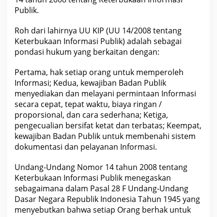
y
Publik.
a
k
a
Roh dari lahirnya UU KIP (UU 14/2008 tentang
n
Keterbukaan Informasi Publik) adalah sebagai
.
?
pondasi hukum yang berkaitan dengan:
?
?
?
Pertama, hak setiap orang untuk memperoleh
.
Informasi; Kedua, kewajiban Badan Publik
menyediakan dan melayani permintaan Informasi
secara cepat, tepat waktu, biaya ringan /
proporsional, dan cara sederhana; Ketiga,
pengecualian bersifat ketat dan terbatas; Keempat,
kewajiban Badan Publik untuk membenahi sistem
dokumentasi dan pelayanan Informasi.
Undang-Undang Nomor 14 tahun 2008 tentang
Keterbukaan Informasi Publik menegaskan
sebagaimana dalam Pasal 28 F Undang-Undang
Dasar Negara Republik Indonesia Tahun 1945 yang
menyebutkan bahwa setiap Orang berhak untuk