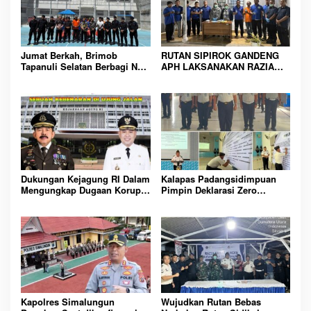
Jumat Berkah, Brimob
RUTAN SIPIROK GANDENG
Tapanuli Selatan Berbagi Nasi
APH LAKSANAKAN RAZIA
Kotak kepada Warga Binaan
KAMAR HUNIAN, WUJUD
Rutan Kelas IIB Sipirok
KOMITMEN CIPTAKAN
LINGKUNGAN
PEMASYARAKATAN YANG
AMAN
Dukungan Kejagung RI Dalam
Kalapas Padangsidimpuan
Mengungkap Dugaan Korupsi
Pimpin Deklarasi Zero
Bupati Melawi Menguat,
Handphone dan Narkoba di
Ketua AMPK : Segera Periksa
Lingkungan Lapas
Dan Tangkap!
Padangsidimpuan
Kapolres Simalungun
Wujudkan Rutan Bebas