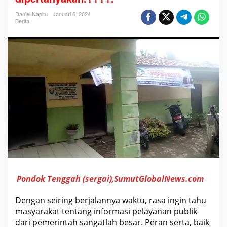
a
s
Daniel Napitu
Januari 6, 2024
i
Berita
P
u
b
l
i
k
A
P
B
D
e
s
T
a
h
u
n
2
0
2
3
Pondok Tenggah (sergai),SumutGlobalNews.com
D
e
Dengan seiring berjalannya waktu, rasa ingin tahu
s
a
masyarakat tentang informasi pelayanan publik
P
dari pemerintah sangatlah besar. Peran serta, baik
o