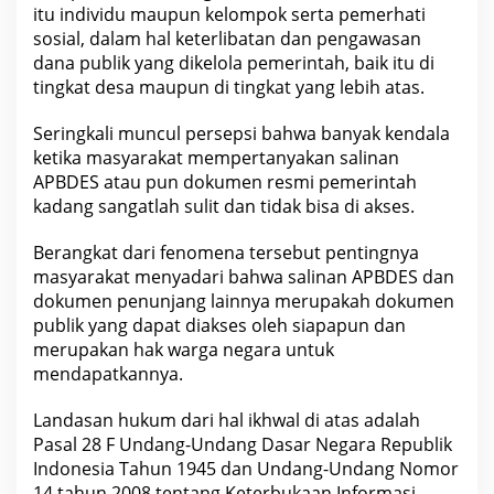
n
itu individu maupun kelompok serta pemerhati
d
sosial, dalam hal keterlibatan dan pengawasan
o
k
dana publik yang dikelola pemerintah, baik itu di
T
tingkat desa maupun di tingkat yang lebih atas.
e
n
g
Seringkali muncul persepsi bahwa banyak kendala
g
ketika masyarakat mempertanyakan salinan
a
h
APBDES atau pun dokumen resmi pemerintah
S
kadang sangatlah sulit dan tidak bisa di akses.
e
r
g
Berangkat dari fenomena tersebut pentingnya
a
i
masyarakat menyadari bahwa salinan APBDES dan
P
dokumen penunjang lainnya merupakah dokumen
e
r
publik yang dapat diakses oleh siapapun dan
l
merupakan hak warga negara untuk
u
d
mendapatkannya.
i
p
Landasan hukum dari hal ikhwal di atas adalah
e
r
Pasal 28 F Undang-Undang Dasar Negara Republik
t
Indonesia Tahun 1945 dan Undang-Undang Nomor
a
n
14 tahun 2008 tentang Keterbukaan Informasi