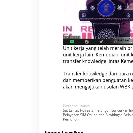
Unit kerja yang telah meraih 
unit kerja lain. Kemudian, un
transfer knowledge lintas Keme
Transfer knowledge dari para
dan memberikan penguatan ke
akan mengajukan usulan WBK a
N
Pos sebelumnya
Sat Lantas Polres Simalungun Luncurkan In
a
Pelayanan SIM Online dan Bimbingan Belaja
Pemohon
v
i
Jangan Lewatkan