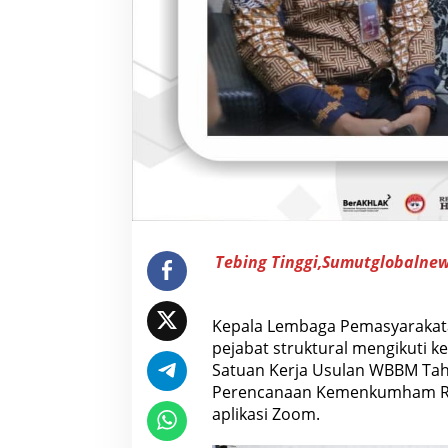
a
D
u
k
u
n
g
S
a
t
u
a
n
K
e
r
j
Tebing Tinggi,Sumutglobalne
a
U
s
u
Kepala Lembaga Pemasyarakatan
l
a
pejabat struktural mengikuti 
n
Satuan Kerja Usulan WBBM Tah
W
B
Perencanaan Kemenkumham RI p
B
aplikasi Zoom.
M
T
a