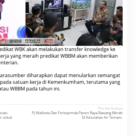
predikat WBK akan melakukan transfer knowledge ke
it kerja yang meraih predikat WBBM akan memberikan
nterian.
 narasumber diharapkan dapat menularkan semangat
pada satuan kerja di Kemenkumham, terutama yang
tau WBBM pada tahun ini.
Pos berikutnya
ovasi
Pj Walikota Dan Forkopimda Panen Raya Bawang Merah
r untuk
Di Kelurahan Air Temam.