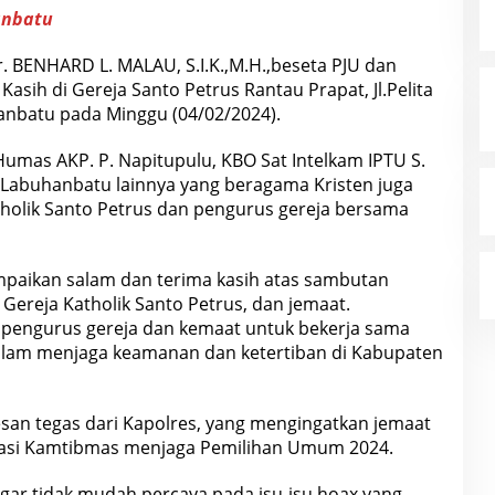
anbatu
 BENHARD L. MALAU, S.I.K.,M.H.,beseta PJU dan
sih di Gereja Santo Petrus Rantau Prapat, Jl.Pelita
hanbatu pada Minggu (04/02/2024).
Humas AKP. P. Napitupulu, KBO Sat Intelkam IPTU S.
Labuhanbatu lainnya yang beragama Kristen juga
tholik Santo Petrus dan pengurus gereja bersama
aikan salam dan terima kasih atas sambutan
Gereja Katholik Santo Petrus, dan jemaat.
 pengurus gereja dan kemaat untuk bekerja sama
lam menjaga keamanan dan ketertiban di Kabupaten
san tegas dari Kapolres, yang mengingatkan jemaat
asi Kamtibmas menjaga Pemilihan Umum 2024.
ar tidak mudah percaya pada isu-isu hoax yang