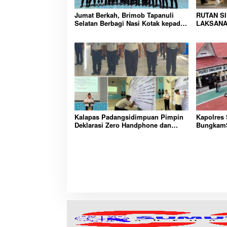
Jumat Berkah, Brimob Tapanuli
RUTAN S
Selatan Berbagi Nasi Kotak kepada
LAKSANA
Warga Binaan Rutan Kelas IIB
HUNIAN,
Sipirok
CIPTAKA
PEMASYA
Kalapas Padangsidimpuan Pimpin
Kapolres
Deklarasi Zero Handphone dan
BungkamS
Narkoba di Lingkungan Lapas
peredara
Padangsidimpuan
bembeng 
malela