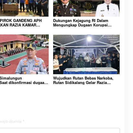
IPIROK GANDENG APH
Dukungan Kejagung RI Dalam
KAN RAZIA KAMAR
Mengungkap Dugaan Korupsi
 WUJUD KOMITMEN
Bupati Melawi Menguat, Ketua
N LINGKUNGAN
AMPK : Segera Periksa Dan
RAKATAN YANG AMAN
Tangkap!
 Simalungun
Wujudkan Rutan Bebas Narkoba,
aat dikonfirmasi dugaan
Rutan Sidikalang Gelar Razia
n Narkoba bambang alias
Insidentil Gabungan Bersama TNI-
Dikecamatan gunung
Polri
wajib ditandai
*