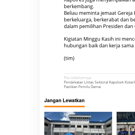
berkembang.
Beliau meminta jemaat Gereja 
berkeluarga, berkerabat dan 
dalam pemilihan Presiden dan C
Kigiatan Minggu Kasih ini men
hubungan baik dan kerja sama
(tim)
N
Pos sebelumnya
Pendekatan Lintas Sektoral Kapolsek Kotar
a
Pastikan Pemilu Damai
v
Jangan Lewatkan
i
g
a
s