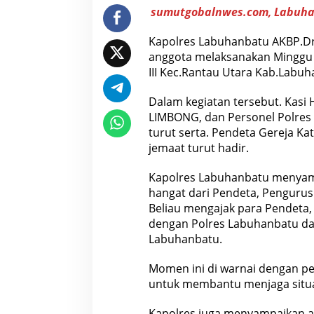
S
sumutgobalnwes.com, Labuh
o
l
i
Kapolres Labuhanbatu AKBP.Dr.
d
anggota melaksanakan Minggu Ka
a
r
III Kec.Rantau Utara Kab.Labu
i
t
Dalam kegiatan tersebut. Kasi 
a
s
LIMBONG, dan Personel Polres 
d
turut serta. Pendeta Gereja Ka
i
G
jemaat turut hadir.
e
r
e
Kapolres Labuhanbatu menyamp
j
hangat dari Pendeta, Pengurus 
a
Beliau mengajak para Pendeta,
S
a
dengan Polres Labuhanbatu da
n
Labuhanbatu.
t
o
P
Momen ini di warnai dengan pe
e
t
untuk membantu menjaga situ
r
u
Kapolres juga menyampaikan ag
s