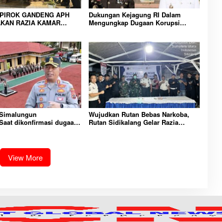
IPIROK GANDENG APH
Dukungan Kejagung RI Dalam
KAN RAZIA KAMAR
Mengungkap Dugaan Korupsi
 WUJUD KOMITMEN
Bupati Melawi Menguat, Ketua
N LINGKUNGAN
AMPK : Segera Periksa Dan
RAKATAN YANG AMAN
Tangkap!
 Simalungun
Wujudkan Rutan Bebas Narkoba,
aat dikonfirmasi dugaan
Rutan Sidikalang Gelar Razia
n Narkoba bambang alias
Insidentil Gabungan Bersama TNI-
Dikecamatan gunung
Polri
View More