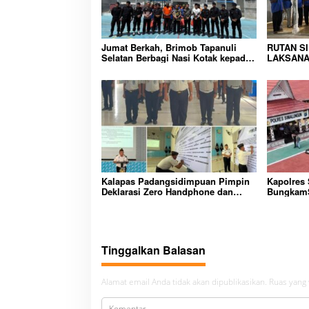
i
p
o
Jumat Berkah, Brimob Tapanuli
RUTAN S
Selatan Berbagi Nasi Kotak kepada
LAKSANA
s
Warga Binaan Rutan Kelas IIB
HUNIAN,
Sipirok
CIPTAKA
PEMASYA
Kalapas Padangsidimpuan Pimpin
Kapolres
Deklarasi Zero Handphone dan
BungkamS
Narkoba di Lingkungan Lapas
peredara
Padangsidimpuan
bembeng 
malela
Tinggalkan Balasan
Alamat email Anda tidak akan dipublikasikan.
Ruas yang 