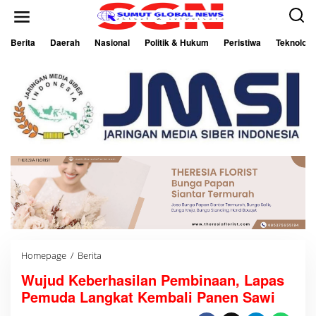
L
e
w
a
Berita
Daerah
Nasional
Politik & Hukum
Peristiwa
Teknologi
t
i
k
e
k
o
n
t
e
n
Homepage
/
Berita
W
u
Wujud Keberhasilan Pembinaan, Lapas
j
u
Pemuda Langkat Kembali Panen Sawi
d
K