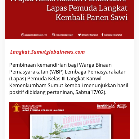
d
a
L
a
n
g
k
a
t
K
e
Langkat,Sumutglobalnews.com
m
b
a
Pembinaan kemandirian bagi Warga Binaan
l
Pemasyarakatan (WBP) Lembaga Pemasyarakatan
i
P
(Lapas) Pemuda Kelas III Langkat Kanwil
a
Kemenkumham Sumut kembali menunjukkan hasil
n
e
positif dibidang pertaninan, Sabtu(17/02).
n
S
a
w
i