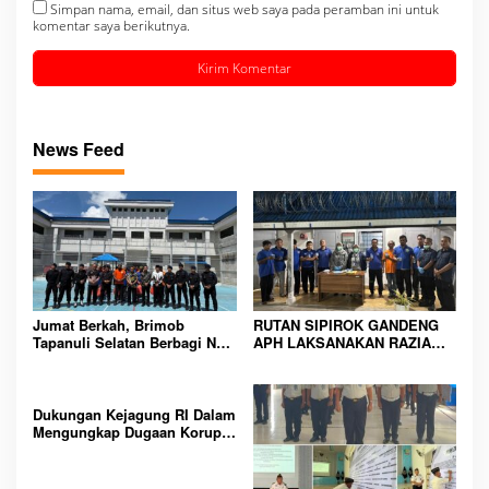
Simpan nama, email, dan situs web saya pada peramban ini untuk
komentar saya berikutnya.
News Feed
Jumat Berkah, Brimob
RUTAN SIPIROK GANDENG
Tapanuli Selatan Berbagi Nasi
APH LAKSANAKAN RAZIA
Kotak kepada Warga Binaan
KAMAR HUNIAN, WUJUD
Rutan Kelas IIB Sipirok
KOMITMEN CIPTAKAN
LINGKUNGAN
PEMASYARAKATAN YANG
Dukungan Kejagung RI Dalam
AMAN
Mengungkap Dugaan Korupsi
Bupati Melawi Menguat,
Ketua AMPK : Segera Periksa
Dan Tangkap!