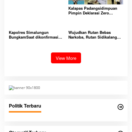
Kalapas Padangsidimpuan
Pimpin Deklarasi Zero
Handphone dan Narkoba di
Lingkungan Lapas
Padangsidimpuan
Kapolres Simalungun
Wujudkan Rutan Bebas
BungkamSaat dikonfirmasi
Narkoba, Rutan Sidikalang
dugaan peredaran Narkoba
Gelar Razia Insidentil
bambang alias bembeng
Gabungan Bersama TNI-Polri
Dikecamatan gunung malela
View More
Politik Terbaru