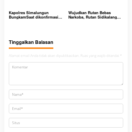
Lingkungan Lapas
Padangsidimpuan
Kapolres Simalungun
Wujudkan Rutan Bebas
BungkamSaat dikonfirmasi
Narkoba, Rutan Sidikalang
dugaan peredaran Narkoba
Gelar Razia Insidentil
bambang alias bembeng
Gabungan Bersama TNI-Polri
Dikecamatan gunung malela
Tinggalkan Balasan
Alamat email Anda tidak akan dipublikasikan.
Ruas yang wajib ditandai
*