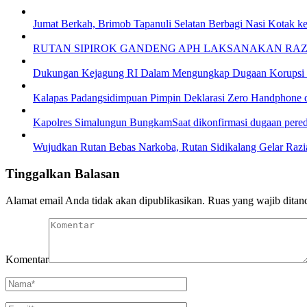
Jumat Berkah, Brimob Tapanuli Selatan Berbagi Nasi Kotak k
RUTAN SIPIROK GANDENG APH LAKSANAKAN RA
Dukungan Kejagung RI Dalam Mengungkap Dugaan Korupsi B
Kalapas Padangsidimpuan Pimpin Deklarasi Zero Handphone 
Kapolres Simalungun BungkamSaat dikonfirmasi dugaan pere
Wujudkan Rutan Bebas Narkoba, Rutan Sidikalang Gelar Razia
Tinggalkan Balasan
Alamat email Anda tidak akan dipublikasikan.
Ruas yang wajib ditan
Komentar