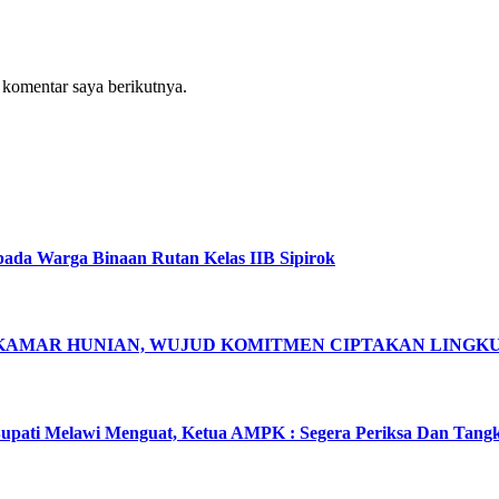
 komentar saya berikutnya.
pada Warga Binaan Rutan Kelas IIB Sipirok
 KAMAR HUNIAN, WUJUD KOMITMEN CIPTAKAN LING
pati Melawi Menguat, Ketua AMPK : Segera Periksa Dan Tang