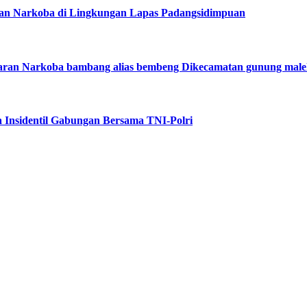
dan Narkoba di Lingkungan Lapas Padangsidimpuan
aran Narkoba bambang alias bembeng Dikecamatan gunung male
 Insidentil Gabungan Bersama TNI-Polri