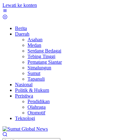
Lewati ke konten
Berita
Daerah
Asahan
Medan
Serdang Bedagai
Tebing Tinggi
Pematang Siantar
Simalungun
Sumut
Tapanuli
Nasional
Politik & Hukum
Peristiwa
Pendidikan
Olahraga
Otomotif
Teknologi