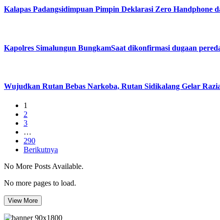
Kalapas Padangsidimpuan Pimpin Deklarasi Zero Handphone 
Kapolres Simalungun BungkamSaat dikonfirmasi dugaan pered
Wujudkan Rutan Bebas Narkoba, Rutan Sidikalang Gelar Razia
1
2
3
…
290
Berikutnya
No More Posts Available.
No more pages to load.
View More