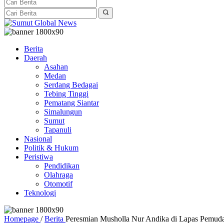
Berita
Daerah
Asahan
Medan
Serdang Bedagai
Tebing Tinggi
Pematang Siantar
Simalungun
Sumut
Tapanuli
Nasional
Politik & Hukum
Peristiwa
Pendidikan
Olahraga
Otomotif
Teknologi
Homepage
/
Berita
Peresmian Musholla Nur Andika di Lapas Pemud