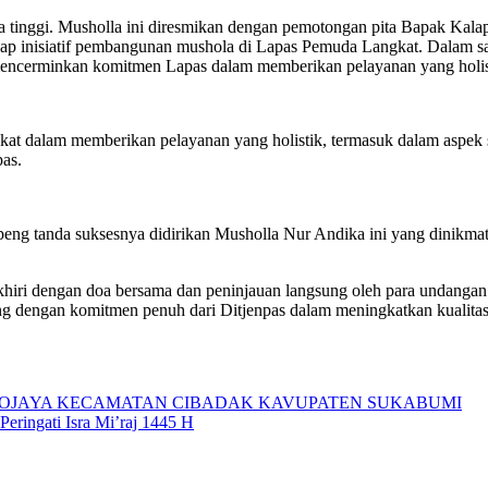
nggi. Musholla ini diresmikan dengan pemotongan pita Bapak Kalapa
adap inisiatif pembangunan mushola di Lapas Pemuda Langkat. Dalam s
 mencerminkan komitmen Lapas dalam memberikan pelayanan yang holist
 dalam memberikan pelayanan yang holistik, termasuk dalam aspek spi
as.
ng tanda suksesnya didirikan Musholla Nur Andika ini yang dinikmati
iri dengan doa bersama dan peninjauan langsung oleh para undangan.
ng dengan komitmen penuh dari Ditjenpas dalam meningkatkan kualitas
NJOJAYA KECAMATAN CIBADAK KAVUPATEN SUKABUMI
ringati Isra Mi’raj 1445 H