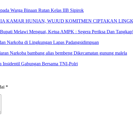
epada Warga Binaan Rutan Kelas IIB Sipirok
ZIA KAMAR HUNIAN, WUJUD KOMITMEN CIPTAKAN LIN
upati Melawi Menguat, Ketua AMPK : Segera Periksa Dan Tangkap
dan Narkoba di Lingkungan Lapas Padangsidimpuan
daran Narkoba bambang alias bembeng Dikecamatan gunung malela
 Insidentil Gabungan Bersama TNI-Polri
dai
*