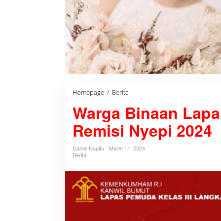
Homepage
/
Berita
W
a
Warga Binaan Lapa
r
g
a
Remisi Nyepi 2024
B
i
n
Daniel Napitu
Maret 11, 2024
a
Berita
a
n
L
a
p
a
s
P
e