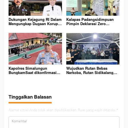
Dukungan Kejagung RI Dalam
Kalapas Padangsidimpuan
Mengungkap Dugaan Korupsi
Pimpin Deklarasi Zero
Bupati Melawi Menguat,
Handphone dan Narkoba di
Ketua AMPK : Segera Periksa
Lingkungan Lapas
Dan Tangkap!
Padangsidimpuan
Kapolres Simalungun
Wujudkan Rutan Bebas
BungkamSaat dikonfirmasi
Narkoba, Rutan Sidikalang
dugaan peredaran Narkoba
Gelar Razia Insidentil
bambang alias bembeng
Gabungan Bersama TNI-Polri
Dikecamatan gunung malela
Tinggalkan Balasan
Alamat email Anda tidak akan dipublikasikan.
Ruas yang wajib ditandai
*