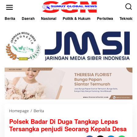
L
e
w
a
Berita
Daerah
Nasional
Politik & Hukum
Peristiwa
Teknologi
t
i
k
e
k
o
n
t
e
n
Homepage
/
Berita
P
o
Polsek Badar Di Duga Tangkap Lepas
l
s
Tersangka penjudi Seorang Kepala Desa
e
k