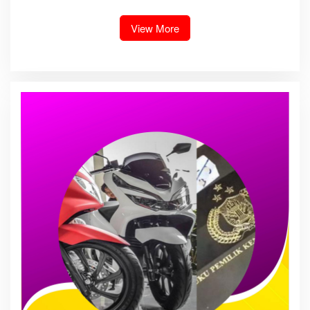
bambang alias bembeng
Gabungan Bersama TNI-Polri
Dikecamatan gunung malela
View More