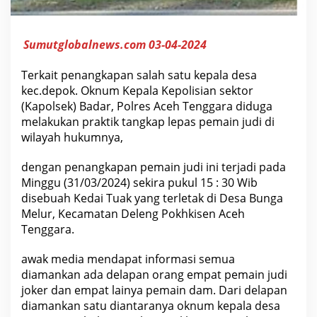
k
a
p
e
Sumutglobalnews.com 03-04-2024
n
j
u
Terkait penangkapan salah satu kepala desa
d
kec.depok. Oknum Kepala Kepolisian sektor
i
S
(Kapolsek) Badar, Polres Aceh Tenggara diduga
e
melakukan praktik tangkap lepas pemain judi di
o
r
wilayah hukumnya,
a
n
g
dengan penangkapan pemain judi ini terjadi pada
K
Minggu (31/03/2024) sekira pukul 15 : 30 Wib
e
p
disebuah Kedai Tuak yang terletak di Desa Bunga
a
Melur, Kecamatan Deleng Pokhkisen Aceh
l
a
Tenggara.
D
e
awak media mendapat informasi semua
s
a
diamankan ada delapan orang empat pemain judi
joker dan empat lainya pemain dam. Dari delapan
diamankan satu diantaranya oknum kepala desa