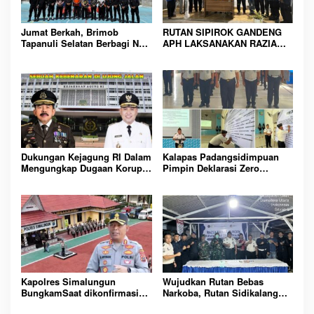
Jumat Berkah, Brimob
RUTAN SIPIROK GANDENG
Tapanuli Selatan Berbagi Nasi
APH LAKSANAKAN RAZIA
Kotak kepada Warga Binaan
KAMAR HUNIAN, WUJUD
Rutan Kelas IIB Sipirok
KOMITMEN CIPTAKAN
LINGKUNGAN
PEMASYARAKATAN YANG
AMAN
Dukungan Kejagung RI Dalam
Kalapas Padangsidimpuan
Mengungkap Dugaan Korupsi
Pimpin Deklarasi Zero
Bupati Melawi Menguat,
Handphone dan Narkoba di
Ketua AMPK : Segera Periksa
Lingkungan Lapas
Dan Tangkap!
Padangsidimpuan
Kapolres Simalungun
Wujudkan Rutan Bebas
BungkamSaat dikonfirmasi
Narkoba, Rutan Sidikalang
dugaan peredaran Narkoba
Gelar Razia Insidentil