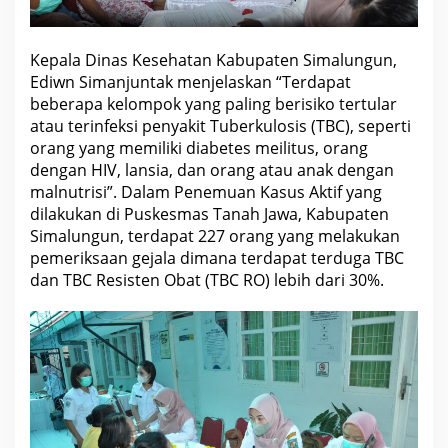
a
t
n
y
Kepala Dinas Kesehatan Kabupaten Simalungun,
a
Ediwn Simanjuntak menjelaskan “Terdapat
d
a
beberapa kelompok yang paling berisiko tertular
n
atau terinfeksi penyakit Tuberkulosis (TBC), seperti
g
r
orang yang memiliki diabetes meilitus, orang
a
dengan HIV, lansia, dan orang atau anak dengan
t
i
malnutrisi”. Dalam Penemuan Kasus Aktif yang
s
dilakukan di Puskesmas Tanah Jawa, Kabupaten
“
Simalungun, terdapat 227 orang yang melakukan
pemeriksaan gejala dimana terdapat terduga TBC
dan TBC Resisten Obat (TBC RO) lebih dari 30%.