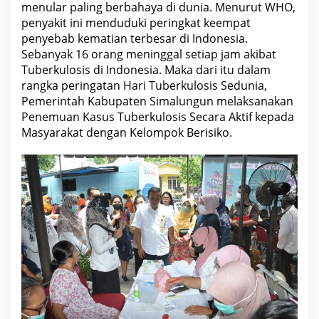
t
menular paling berbahaya di dunia. Menurut WHO,
i
penyakit ini menduduki peringkat keempat
d
a
penyebab kematian terbesar di Indonesia.
k
Sebanyak 16 orang meninggal setiap jam akibat
p
Tuberkulosis di Indonesia. Maka dari itu dalam
e
r
rangka peringatan Hari Tuberkulosis Sedunia,
l
Pemerintah Kabupaten Simalungun melaksanakan
u
t
Penemuan Kasus Tuberkulosis Secara Aktif kepada
a
Masyarakat dengan Kelompok Berisiko.
k
u
t
k
a
r
n
a
s
u
d
a
h
a
d
a
o
b