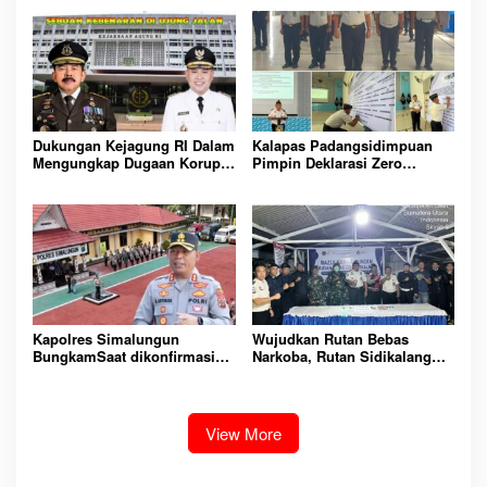
Rutan Kelas IIB Sipirok
KOMITMEN CIPTAKAN
LINGKUNGAN
PEMASYARAKATAN YANG
AMAN
Dukungan Kejagung RI Dalam
Kalapas Padangsidimpuan
Mengungkap Dugaan Korupsi
Pimpin Deklarasi Zero
Bupati Melawi Menguat,
Handphone dan Narkoba di
Ketua AMPK : Segera Periksa
Lingkungan Lapas
Dan Tangkap!
Padangsidimpuan
Kapolres Simalungun
Wujudkan Rutan Bebas
BungkamSaat dikonfirmasi
Narkoba, Rutan Sidikalang
dugaan peredaran Narkoba
Gelar Razia Insidentil
bambang alias bembeng
Gabungan Bersama TNI-Polri
Dikecamatan gunung malela
View More