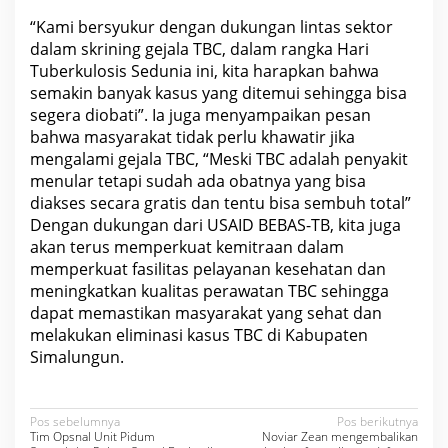
“Kami bersyukur dengan dukungan lintas sektor
dalam skrining gejala TBC, dalam rangka Hari
Tuberkulosis Sedunia ini, kita harapkan bahwa
semakin banyak kasus yang ditemui sehingga bisa
segera diobati”. Ia juga menyampaikan pesan
bahwa masyarakat tidak perlu khawatir jika
mengalami gejala TBC, “Meski TBC adalah penyakit
menular tetapi sudah ada obatnya yang bisa
diakses secara gratis dan tentu bisa sembuh total”
Dengan dukungan dari USAID BEBAS-TB, kita juga
akan terus memperkuat kemitraan dalam
memperkuat fasilitas pelayanan kesehatan dan
meningkatkan kualitas perawatan TBC sehingga
dapat memastikan masyarakat yang sehat dan
melakukan eliminasi kasus TBC di Kabupaten
Simalungun.
N
Pos sebelumnya
Pos berikutnya
Tim Opsnal Unit Pidum
Noviar Zean mengembalikan