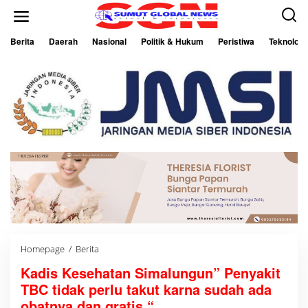
L
e
w
a
Berita
Daerah
Nasional
Politik & Hukum
Peristiwa
Teknologi
t
i
k
e
k
o
n
t
e
n
Homepage
/
Berita
K
a
Kadis Kesehatan Simalungun” Penyakit
d
i
TBC tidak perlu takut karna sudah ada
s
K
obatnya dan gratis “