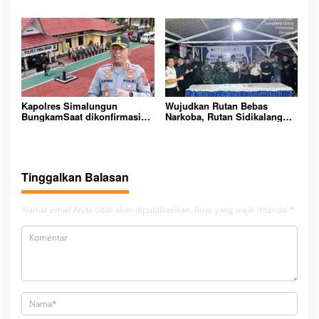
Bupati Melawi Menguat,
Handphone dan Narkoba di
Ketua AMPK : Segera Periksa
Lingkungan Lapas
Dan Tangkap!
Padangsidimpuan
Kapolres Simalungun
Wujudkan Rutan Bebas
BungkamSaat dikonfirmasi
Narkoba, Rutan Sidikalang
dugaan peredaran Narkoba
Gelar Razia Insidentil
bambang alias bembeng
Gabungan Bersama TNI-Polri
Dikecamatan gunung malela
Tinggalkan Balasan
Alamat email Anda tidak akan dipublikasikan.
Ruas yang wajib ditandai
*