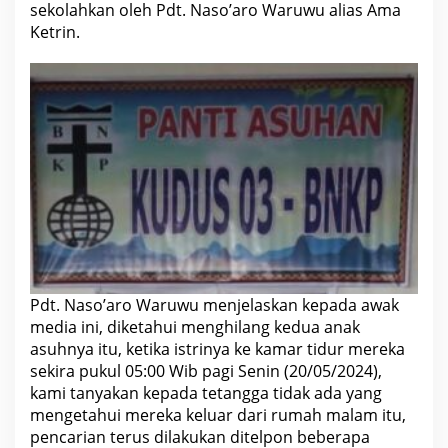
sekolahkan oleh Pdt. Naso’aro Waruwu alias Ama
s
,
Ketrin.
D
i
d
u
g
a
D
a
l
a
n
g
Y
a
y
a
s
a
Pdt. Naso’aro Waruwu menjelaskan kepada awak
n
K
media ini, diketahui menghilang kedua anak
u
asuhnya itu, ketika istrinya ke kamar tidur mereka
d
u
sekira pukul 05:00 Wib pagi Senin (20/05/2024),
s
kami tanyakan kepada tetangga tidak ada yang
0
mengetahui mereka keluar dari rumah malam itu,
3
B
pencarian terus dilakukan ditelpon beberapa
K