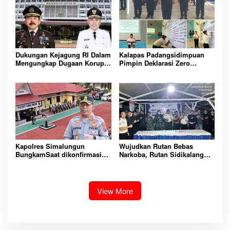
PEMASYARAKATAN YANG
AMAN
Dukungan Kejagung RI Dalam
Kalapas Padangsidimpuan
Mengungkap Dugaan Korupsi
Pimpin Deklarasi Zero
Bupati Melawi Menguat,
Handphone dan Narkoba di
Ketua AMPK : Segera Periksa
Lingkungan Lapas
Dan Tangkap!
Padangsidimpuan
Kapolres Simalungun
Wujudkan Rutan Bebas
BungkamSaat dikonfirmasi
Narkoba, Rutan Sidikalang
dugaan peredaran Narkoba
Gelar Razia Insidentil
bambang alias bembeng
Gabungan Bersama TNI-Polri
Dikecamatan gunung malela
View More