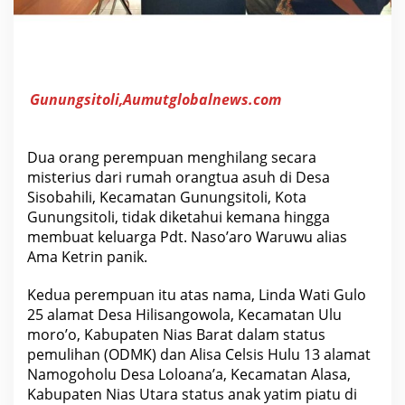
O
r
a
n
g
t
u
Gunungsitoli,Aumutglobalnews.com
a
A
s
u
h
Dua orang perempuan menghilang secara
D
misterius dari rumah orangtua asuh di Desa
i
Sisobahili, Kecamatan Gunungsitoli, Kota
t
e
Gunungsitoli, tidak diketahui kemana hingga
m
membuat keluarga Pdt. Naso’aro Waruwu alias
u
k
Ama Ketrin panik.
a
n
d
Kedua perempuan itu atas nama, Linda Wati Gulo
i
25 alamat Desa Hilisangowola, Kecamatan Ulu
P
K
moro’o, Kabupaten Nias Barat dalam status
P
pemulihan (ODMK) dan Alisa Celsis Hulu 13 alamat
A
N
Namogoholu Desa Loloana’a, Kecamatan Alasa,
i
Kabupaten Nias Utara status anak yatim piatu di
a