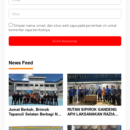
Simpan nama, email, dan situs web saya pada peramban ini untuk
komentar saya berikutnya.
News Feed
Jumat Berkah, Brimob
RUTAN SIPIROK GANDENG
Tapanuli Selatan Berbagi Nasi
APH LAKSANAKAN RAZIA
Kotak kepada Warga Binaan
KAMAR HUNIAN, WUJUD
Rutan Kelas IIB Sipirok
KOMITMEN CIPTAKAN
LINGKUNGAN