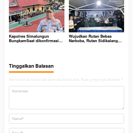
Dan Tangkap!
Padangsidimpuan
Kapolres Simalungun
Wujudkan Rutan Bebas
BungkamSaat dikonfirmasi
Narkoba, Rutan Sidikalang
dugaan peredaran Narkoba
Gelar Razia Insidentil
bambang alias bembeng
Gabungan Bersama TNI-Polri
Dikecamatan gunung malela
Tinggalkan Balasan
Alamat email Anda tidak akan dipublikasikan.
Ruas yang wajib ditandai
*