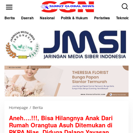
L
e
w
a
Berita
Daerah
Nasional
Politik & Hukum
Peristiwa
Teknologi
t
i
k
e
k
o
n
t
e
n
Homepage
/
Berita
A
n
Aneh….!!!, Bisa Hilangnya Anak Dari
e
h
Rumah Orangtua Asuh Ditemukan di
…
.
PKPA Nias, Diduga Dalang Yayasan