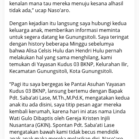
kenalan mana tau mereka menuju kesana alhasil
N
P
tidak ada,” ucap Naso’aro.
Dengan kejadian itu langsung saya hubungi kedua
keluarga anak, memberikan informasi meminta
untuk segera datang ke Gunungsitoli. Saya teringat
dengan history beberapa Minggu sebelumya
bahwa Alisa Celsis Hulu dan Hendri Hulu pernah
melakukan hal yang sama menghilang, kami
temukan di Yayasan Kudus 03 BKNP, Kelurahan Ilir,
Kecamatan Gunungsitoli, Kota Gunungsitoli.
“Pagi itu saya bergegas ke Pantai Asuhan Yayasan
Kudus 03 BKNP, lansung bertemu dengan Bapak
Pdt. Saba’ati Lase, M.Th.,M.Pd.K, mengatakan kedua
anak itu ada disini, saya titip pesan agar mereka
kembali kerumah, karena hari ini atas nama Linda
Wati Gulo Dibaptis oleh Gereja Kristen Injili
Nusantara (GKIN). Spontan Pdt. Saba’ati Lase
mengatakan bawah kami tidak becus mendidik
anak-anak maka mereka melarikan diri, Naso’aro