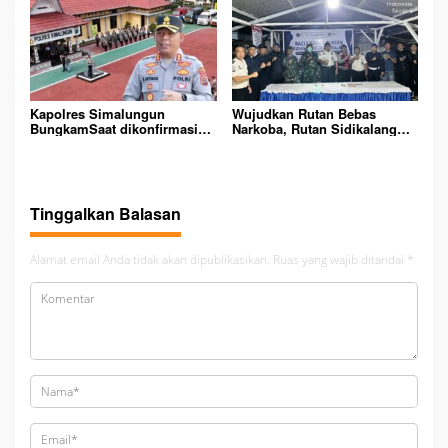
Dan Tangkap!
Padangsidimpuan
Kapolres Simalungun
Wujudkan Rutan Bebas
BungkamSaat dikonfirmasi
Narkoba, Rutan Sidikalang
dugaan peredaran Narkoba
Gelar Razia Insidentil
bambang alias bembeng
Gabungan Bersama TNI-Polri
Dikecamatan gunung malela
Tinggalkan Balasan
Alamat email Anda tidak akan dipublikasikan.
Ruas yang wajib ditandai
*