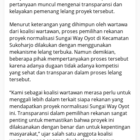
s
pertanyaan muncul mengenai transparansi dan
i
kelayakan pemenang lelang proyek tersebut.
W
a
y
Menurut keterangan yang dihimpun oleh wartawa
O
dari koalisi wartawan, proses pemilihan rekanan
y
o
proyek normalisasi Sungai Way Oyot di Kecamatan
t
Sukoharjo dilakukan dengan menggunakan
d
i
mekanisme lelang terbuka. Namun demikian,
K
beberapa pihak mempertanyakan proses tersebut
e
c
karena adanya dugaan tidak adanya kompetisi
a
yang sehat dan transparan dalam proses lelang
m
a
tersebut.
t
a
n
“Kami sebagai koalisi wartawan merasa perlu untuk
S
menggali lebih dalam terkait siapa rekanan yang
u
mendapatkan proyek normalisasi Sungai Way Oyot
k
o
ini. Transparansi dalam pemilihan rekanan sangat
h
penting untuk memastikan bahwa proyek ini
a
r
dilaksanakan dengan benar dan untuk kepentingan
j
masyarakat,” ujar salah satu anggota koalisi
o