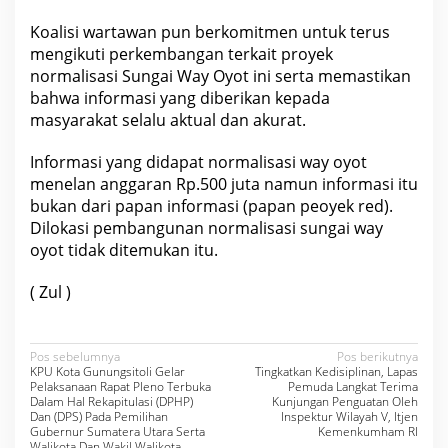
Koalisi wartawan pun berkomitmen untuk terus
mengikuti perkembangan terkait proyek
normalisasi Sungai Way Oyot ini serta memastikan
bahwa informasi yang diberikan kepada
masyarakat selalu aktual dan akurat.
Informasi yang didapat normalisasi way oyot
menelan anggaran Rp.500 juta namun informasi itu
bukan dari papan informasi (papan peoyek red).
Dilokasi pembangunan normalisasi sungai way
oyot tidak ditemukan itu.
( Zul )
N
Pos sebelumnya
Pos berikutnya
KPU Kota Gunungsitoli Gelar
Tingkatkan Kedisiplinan, Lapas
a
Pelaksanaan Rapat Pleno Terbuka
Pemuda Langkat Terima
Dalam Hal Rekapitulasi (DPHP)
Kunjungan Penguatan Oleh
v
Dan (DPS) Pada Pemilihan
Inspektur Wilayah V, Itjen
Gubernur Sumatera Utara Serta
Kemenkumham RI
i
Walikota Dan Wakil Walikota