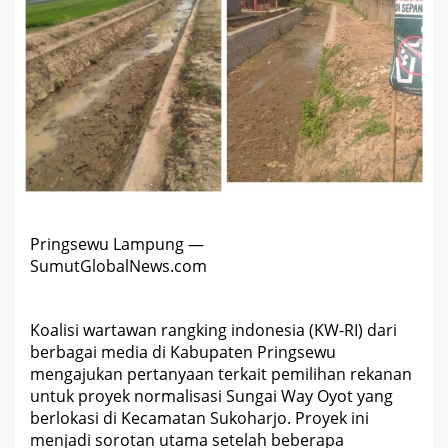
e
m
i
l
i
h
a
n
R
e
k
a
n
a
n
P
Pringsewu Lampung —
r
o
SumutGlobalNews.com
y
e
k
N
Koalisi wartawan rangking indonesia (KW-RI) dari
o
berbagai media di Kabupaten Pringsewu
r
m
mengajukan pertanyaan terkait pemilihan rekanan
a
untuk proyek normalisasi Sungai Way Oyot yang
l
i
berlokasi di Kecamatan Sukoharjo. Proyek ini
s
menjadi sorotan utama setelah beberapa
a