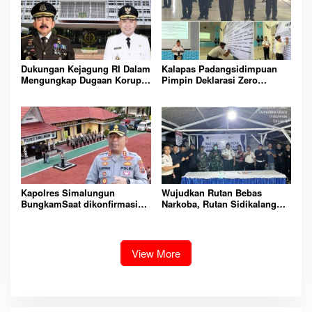
PEMASYARAKATAN YANG
AMAN
Dukungan Kejagung RI Dalam
Kalapas Padangsidimpuan
Mengungkap Dugaan Korupsi
Pimpin Deklarasi Zero
Bupati Melawi Menguat,
Handphone dan Narkoba di
Ketua AMPK : Segera Periksa
Lingkungan Lapas
Dan Tangkap!
Padangsidimpuan
Kapolres Simalungun
Wujudkan Rutan Bebas
BungkamSaat dikonfirmasi
Narkoba, Rutan Sidikalang
dugaan peredaran Narkoba
Gelar Razia Insidentil
bambang alias bembeng
Gabungan Bersama TNI-Polri
Dikecamatan gunung malela
View More