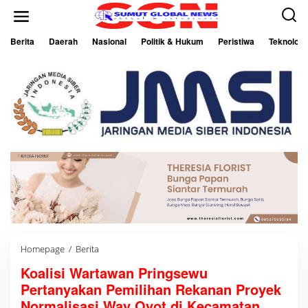
L
e
w
a
Berita
Daerah
Nasional
Politik & Hukum
Peristiwa
Teknologi
t
i
k
e
k
o
n
t
e
n
Homepage
/
Berita
K
o
Koalisi Wartawan Pringsewu
a
l
Pertanyakan Pemilihan Rekanan Proyek
i
s
Normalisasi Way Oyot di Kecamatan