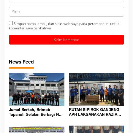
Simpan nama, email, dan situs web saya pada peramban ini untuk
komentar saya berikutnya.
News Feed
Jumat Berkah, Brimob
RUTAN SIPIROK GANDENG
Tapanuli Selatan Berbagi Nasi
APH LAKSANAKAN RAZIA
Kotak kepada Warga Binaan
KAMAR HUNIAN, WUJUD
Rutan Kelas IIB Sipirok
KOMITMEN CIPTAKAN
LINGKUNGAN