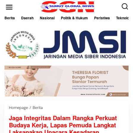
L
e
w
a
Berita
Daerah
Nasional
Politik & Hukum
Peristiwa
Teknologi
t
i
k
e
k
o
n
t
e
n
Homepage
/
Berita
J
a
Jaga Integritas Dalam Rangka Perkuat
g
a
Budaya Kerja, Lapas Pemuda Langkat
I
n
Laksanakan Upacara Kesadaran