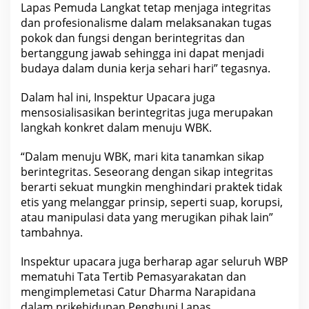
Lapas Pemuda Langkat tetap menjaga integritas
a
d
dan profesionalisme dalam melaksanakan tugas
a
pokok dan fungsi dengan berintegritas dan
n
B
bertanggung jawab sehingga ini dapat menjadi
e
budaya dalam dunia kerja sehari hari” tegasnya.
r
n
e
Dalam hal ini, Inspektur Upacara juga
g
a
mensosialisasikan berintegritas juga merupakan
r
langkah konkret dalam menuju WBK.
a
“Dalam menuju WBK, mari kita tanamkan sikap
berintegritas. Seseorang dengan sikap integritas
berarti sekuat mungkin menghindari praktek tidak
etis yang melanggar prinsip, seperti suap, korupsi,
atau manipulasi data yang merugikan pihak lain”
tambahnya.
Inspektur upacara juga berharap agar seluruh WBP
mematuhi Tata Tertib Pemasyarakatan dan
mengimplemetasi Catur Dharma Narapidana
dalam prikehidupan Penghuni Lapas.