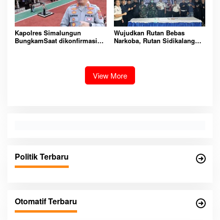
Kapolres Simalungun
Wujudkan Rutan Bebas
BungkamSaat dikonfirmasi
Narkoba, Rutan Sidikalang
dugaan peredaran Narkoba
Gelar Razia Insidentil
bambang alias bembeng
Gabungan Bersama TNI-Polri
Dikecamatan gunung malela
View More
Politik Terbaru
Otomatif Terbaru