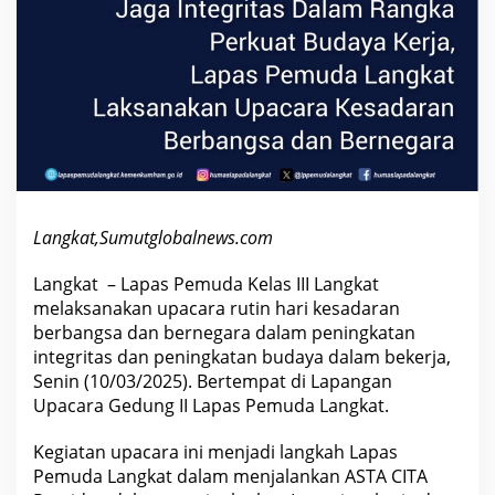
y
a
K
e
r
j
a
,
L
a
p
a
s
P
Langkat,Sumutglobalnews.com
e
m
u
Langkat – Lapas Pemuda Kelas III Langkat
d
a
melaksanakan upacara rutin hari kesadaran
L
berbangsa dan bernegara dalam peningkatan
a
n
integritas dan peningkatan budaya dalam bekerja,
g
Senin (10/03/2025). Bertempat di Lapangan
k
Upacara Gedung II Lapas Pemuda Langkat.
a
t
L
Kegiatan upacara ini menjadi langkah Lapas
a
k
Pemuda Langkat dalam menjalankan ASTA CITA
s