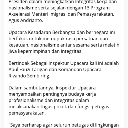
Presiden dalam meningkatkan Integritas kerja dan
a
n
nasionalisme serta sejalan dengan 13 Program
a
Akselerasi Menteri Imigrasi dan Pemasyarakatan,
k
a
Agus Andrianto.
n
U
Upacara Kesadaran Berbangsa dan bernegara ini
p
a
berfokus untuk memupuk rasa persatuan dan
c
kesatuan, nasionalisme antar sesama serta melatih
a
r
jiwa kepemimpinan dan integritas.
a
K
e
Bertindak Sebagai Inspektur Upacara kali ini adalah
s
Abul Fauzi Tarigan dan Komandan Upacara
a
d
Rivando Sembiring.
a
r
Dalam sambutannya, Inspektur Upacara
a
n
menyampaikan pentingnya budaya kerja
B
profesionalisme dan integritas dalam
e
r
melaksanakan tugas pokok dan fungsi petugas
b
pemasyarakatan.
a
n
g
“Saya berharap agar seluruh petugas di lingkungan
s