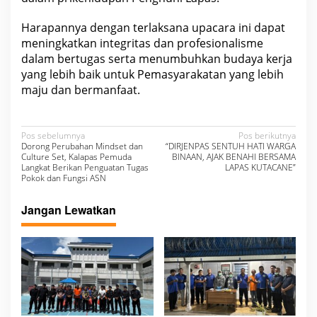
Harapannya dengan terlaksana upacara ini dapat
meningkatkan integritas dan profesionalisme
dalam bertugas serta menumbuhkan budaya kerja
yang lebih baik untuk Pemasyarakatan yang lebih
maju dan bermanfaat.
N
Pos sebelumnya
Pos berikutnya
Dorong Perubahan Mindset dan
“DIRJENPAS SENTUH HATI WARGA
a
Culture Set, Kalapas Pemuda
BINAAN, AJAK BENAHI BERSAMA
Langkat Berikan Penguatan Tugas
LAPAS KUTACANE”
v
Pokok dan Fungsi ASN
i
Jangan Lewatkan
g
a
s
i
p