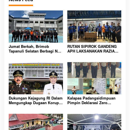
Jumat Berkah, Brimob
RUTAN SIPIROK GANDENG
Tapanuli Selatan Berbagi Nasi
APH LAKSANAKAN RAZIA
Kotak kepada Warga Binaan
KAMAR HUNIAN, WUJUD
Rutan Kelas IIB Sipirok
KOMITMEN CIPTAKAN
LINGKUNGAN
PEMASYARAKATAN YANG
AMAN
Dukungan Kejagung RI Dalam
Kalapas Padangsidimpuan
Mengungkap Dugaan Korupsi
Pimpin Deklarasi Zero
Bupati Melawi Menguat,
Handphone dan Narkoba di
Ketua AMPK : Segera Periksa
Lingkungan Lapas
Dan Tangkap!
Padangsidimpuan