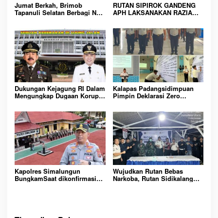
o
Jumat Berkah, Brimob
RUTAN SIPIROK GANDENG
s
Tapanuli Selatan Berbagi Nasi
APH LAKSANAKAN RAZIA
Kotak kepada Warga Binaan
KAMAR HUNIAN, WUJUD
Rutan Kelas IIB Sipirok
KOMITMEN CIPTAKAN
LINGKUNGAN
PEMASYARAKATAN YANG
AMAN
Dukungan Kejagung RI Dalam
Kalapas Padangsidimpuan
Mengungkap Dugaan Korupsi
Pimpin Deklarasi Zero
Bupati Melawi Menguat,
Handphone dan Narkoba di
Ketua AMPK : Segera Periksa
Lingkungan Lapas
Dan Tangkap!
Padangsidimpuan
Kapolres Simalungun
Wujudkan Rutan Bebas
BungkamSaat dikonfirmasi
Narkoba, Rutan Sidikalang
dugaan peredaran Narkoba
Gelar Razia Insidentil
bambang alias bembeng
Gabungan Bersama TNI-Polri
Dikecamatan gunung malela