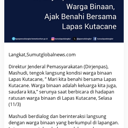
B
E
N
A
H
I
B
E
R
S
A
M
A
Langkat,Sumutglobalnews.com
L
A
P
Direktur Jenderal Pemasyarakatan (Dirjenpas),
A
Mashudi, tengok langsung kondisi warga binaan
S
Lapas Kutacane, ” Mari kita benahi bersama Lapas
K
U
Kutacane. Warga binaan adalah keluarga kita juga,
T
saudara kita,” serunya saat berbicara di hadapan
A
C
ratusan warga binaan di Lapas Kutacane, Selasa
A
(11/3)
N
E
"
Mashudi berdialog dan berinteraksi langsung
dengan warga binaan yang berkumpul di lapangan.