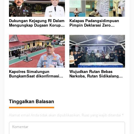
Dukungan Kejagung RI Dalam
Kalapas Padangsidimpuan
Mengungkap Dugaan Korupsi
Pimpin Deklarasi Zero
Bupati Melawi Menguat,
Handphone dan Narkoba di
Ketua AMPK : Segera Periksa
Lingkungan Lapas
Dan Tangkap!
Padangsidimpuan
Kapolres Simalungun
Wujudkan Rutan Bebas
BungkamSaat dikonfirmasi
Narkoba, Rutan Sidikalang
dugaan peredaran Narkoba
Gelar Razia Insidentil
bambang alias bembeng
Gabungan Bersama TNI-Polri
Dikecamatan gunung malela
Tinggalkan Balasan
Alamat email Anda tidak akan dipublikasikan.
Ruas yang wajib ditandai
*