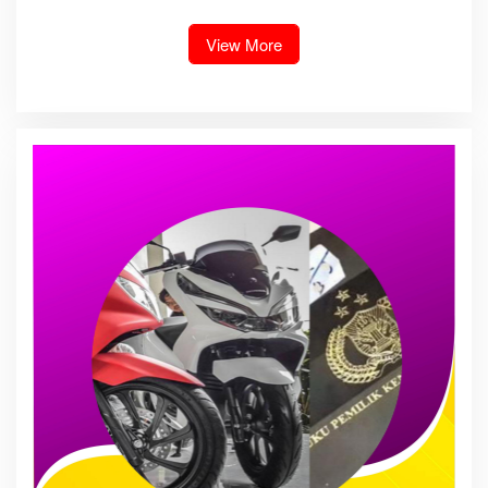
bambang alias bembeng
Gabungan Bersama TNI-Polri
Dikecamatan gunung malela
View More