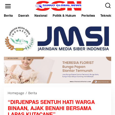
L
e
w
a
Berita
Daerah
Nasional
Politik & Hukum
Peristiwa
Teknologi
t
i
k
e
k
o
n
t
e
n
Homepage
/
Berita
"
D
“DIRJENPAS SENTUH HATI WARGA
I
R
BINAAN, AJAK BENAHI BERSAMA
J
E
LAPAS KUTACANE”