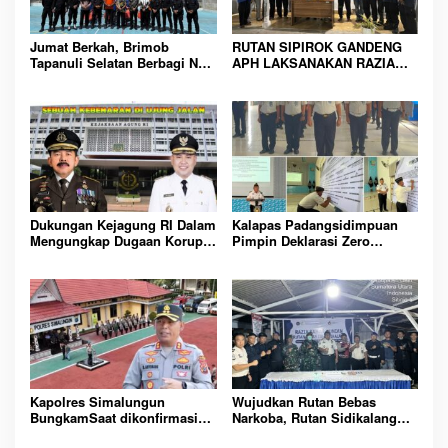
Jumat Berkah, Brimob
RUTAN SIPIROK GANDENG
Tapanuli Selatan Berbagi Nasi
APH LAKSANAKAN RAZIA
Kotak kepada Warga Binaan
KAMAR HUNIAN, WUJUD
Rutan Kelas IIB Sipirok
KOMITMEN CIPTAKAN
LINGKUNGAN
PEMASYARAKATAN YANG
AMAN
Dukungan Kejagung RI Dalam
Kalapas Padangsidimpuan
Mengungkap Dugaan Korupsi
Pimpin Deklarasi Zero
Bupati Melawi Menguat,
Handphone dan Narkoba di
Ketua AMPK : Segera Periksa
Lingkungan Lapas
Dan Tangkap!
Padangsidimpuan
Kapolres Simalungun
Wujudkan Rutan Bebas
BungkamSaat dikonfirmasi
Narkoba, Rutan Sidikalang
dugaan peredaran Narkoba
Gelar Razia Insidentil