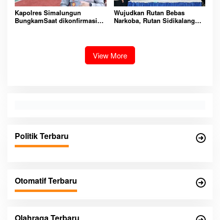
Kapolres Simalungun
Wujudkan Rutan Bebas
BungkamSaat dikonfirmasi
Narkoba, Rutan Sidikalang
dugaan peredaran Narkoba
Gelar Razia Insidentil
bambang alias bembeng
Gabungan Bersama TNI-Polri
Dikecamatan gunung malela
View More
Politik Terbaru
Otomatif Terbaru
Olahraga Terbaru