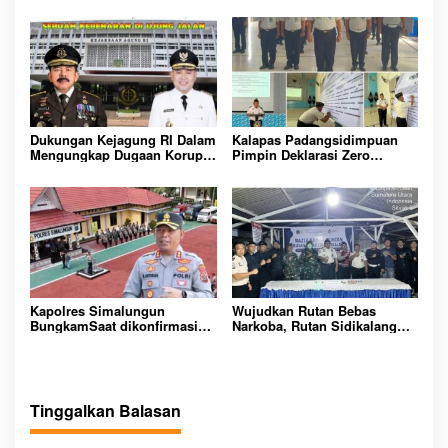
Rutan Kelas IIB Sipirok
KOMITMEN CIPTAKAN
LINGKUNGAN
PEMASYARAKATAN YANG
AMAN
Dukungan Kejagung RI Dalam
Kalapas Padangsidimpuan
Mengungkap Dugaan Korupsi
Pimpin Deklarasi Zero
Bupati Melawi Menguat,
Handphone dan Narkoba di
Ketua AMPK : Segera Periksa
Lingkungan Lapas
Dan Tangkap!
Padangsidimpuan
Kapolres Simalungun
Wujudkan Rutan Bebas
BungkamSaat dikonfirmasi
Narkoba, Rutan Sidikalang
dugaan peredaran Narkoba
Gelar Razia Insidentil
bambang alias bembeng
Gabungan Bersama TNI-Polri
Dikecamatan gunung malela
Tinggalkan Balasan