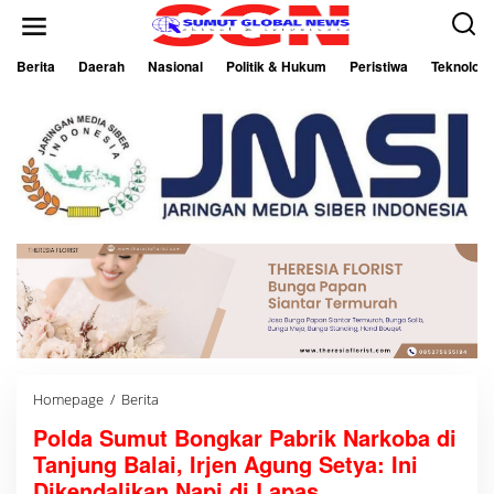
L
e
w
a
Berita
Daerah
Nasional
Politik & Hukum
Peristiwa
Teknologi
t
i
k
e
k
o
n
t
e
n
Homepage
/
Berita
P
o
Polda Sumut Bongkar Pabrik Narkoba di
l
d
Tanjung Balai, Irjen Agung Setya: Ini
a
S
Dikendalikan Napi di Lapas