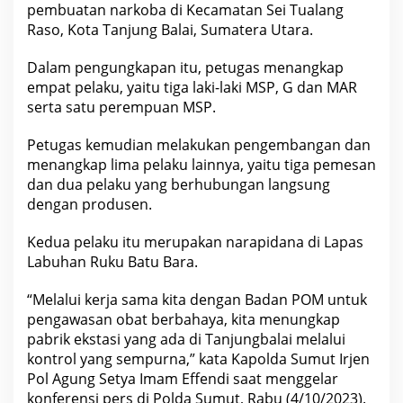
u
pembuatan narkoba di Kecamatan Sei Tualang
n
Raso, Kota Tanjung Balai, Sumatera Utara.
g
B
a
Dalam pengungkapan itu, petugas menangkap
l
empat pelaku, yaitu tiga laki-laki MSP, G dan MAR
a
i
serta satu perempuan MSP.
,
I
r
Petugas kemudian melakukan pengembangan dan
j
menangkap lima pelaku lainnya, yaitu tiga pemesan
e
n
dan dua pelaku yang berhubungan langsung
A
dengan produsen.
g
u
n
Kedua pelaku itu merupakan narapidana di Lapas
g
Labuhan Ruku Batu Bara.
S
e
t
“Melalui kerja sama kita dengan Badan POM untuk
y
a
pengawasan obat berbahaya, kita menungkap
:
pabrik ekstasi yang ada di Tanjungbalai melalui
I
n
kontrol yang sempurna,” kata Kapolda Sumut Irjen
i
Pol Agung Setya Imam Effendi saat menggelar
D
konferensi pers di Polda Sumut, Rabu (4/10/2023).
i