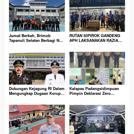
Jumat Berkah, Brimob
RUTAN SIPIROK GANDENG
Tapanuli Selatan Berbagi Nasi
APH LAKSANAKAN RAZIA
Kotak kepada Warga Binaan
KAMAR HUNIAN, WUJUD
Rutan Kelas IIB Sipirok
KOMITMEN CIPTAKAN
LINGKUNGAN
PEMASYARAKATAN YANG
AMAN
Dukungan Kejagung RI Dalam
Kalapas Padangsidimpuan
Mengungkap Dugaan Korupsi
Pimpin Deklarasi Zero
Bupati Melawi Menguat,
Handphone dan Narkoba di
Ketua AMPK : Segera Periksa
Lingkungan Lapas
Dan Tangkap!
Padangsidimpuan