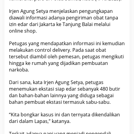
k
e
Irjen Agung Setya menjelaskan pengungkapan
n
d
diawali informasi adanya pengiriman obat tanpa
a
izin edar dari Jakarta ke Tanjung Balai melalui
l
i
online shop.
k
a
Petugas yang mendapatkan informasi ini kemudian
n
N
melakukan control delivery. Pada saat obat
a
tersebut diambil oleh pemesan, petugas mengikuti
p
i
hingga ke rumah yang dijadikan pembuatan
d
narkoba.
i
L
a
Dari sana, kata Irjen Agung Setya, petugas
p
a
menemukan ekstasi siap edar sebanyak 480 butir
s
dan bahan-bahan lainnya yang diduga sebagai
bahan pembuat ekstasi termasuk sabu-sabu.
“Kita bongkar kasus ini dan ternyata dikendalikan
dari dalam Lapas,” katanya.
Terkait adanya napi yang menjadi pengendali