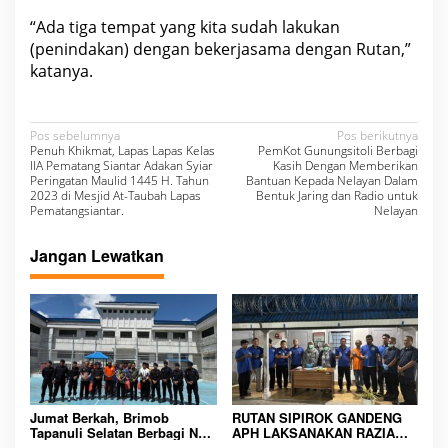
“Ada tiga tempat yang kita sudah lakukan
(penindakan) dengan bekerjasama dengan Rutan,”
katanya.
N
Pos sebelumnya
Pos berikutnya
Penuh Khikmat, Lapas Lapas Kelas
PemKot Gunungsitoli Berbagi
a
IIA Pematang Siantar Adakan Syiar
Kasih Dengan Memberikan
Peringatan Maulid 1445 H. Tahun
Bantuan Kepada Nelayan Dalam
v
2023 di Mesjid At-Taubah Lapas
Bentuk Jaring dan Radio untuk
Pematangsiantar.
Nelayan
i
g
Jangan Lewatkan
a
s
i
p
o
s
Jumat Berkah, Brimob
RUTAN SIPIROK GANDENG
Tapanuli Selatan Berbagi Nasi
APH LAKSANAKAN RAZIA
Kotak kepada Warga Binaan
KAMAR HUNIAN, WUJUD