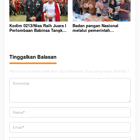
Kodim 0213/Nias Raih Juara I
Badan pangan Nasional
Perlombaan Babinsa Tangkas
melalui pemerintah
Dalam Rangka Dirgayahu
kabupaten pesawaran lakukan
Tentara Nasional Indonesia
gerakan pasar murah (GPM)
(TNI) Ke 78 Tahun 2023 Se
Jajaran Korem 023/KS
Tinggalkan Balasan
Alamat email Anda tidak akan dipublikasikan.
Ruas yang wajib ditandai
*