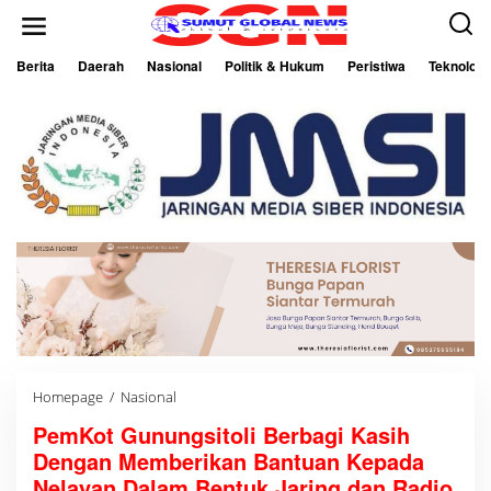
L
e
w
a
Berita
Daerah
Nasional
Politik & Hukum
Peristiwa
Teknologi
t
i
k
e
k
o
n
t
e
n
Homepage
/
Nasional
P
e
PemKot Gunungsitoli Berbagi Kasih
m
K
Dengan Memberikan Bantuan Kepada
o
t
Nelayan Dalam Bentuk Jaring dan Radio