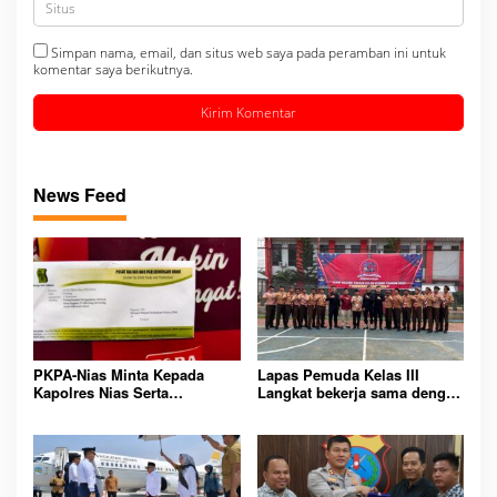
Simpan nama, email, dan situs web saya pada peramban ini untuk
komentar saya berikutnya.
News Feed
PKPA-Nias Minta Kepada
Lapas Pemuda Kelas III
Kapolres Nias Serta
Langkat bekerja sama dengan
Penegakan Hukum Dan
Kwartir pramuka cabang
Keadilan Atas Dugaan
langkat dalam hal pelatihan
Trafficking Anak Dibawah
kepramukaan bagi warga
Umur
binaan