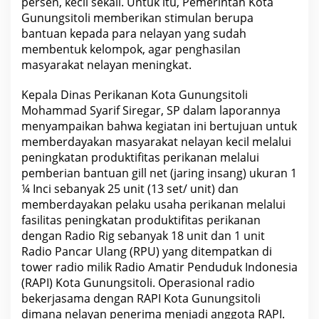
persen, kecil sekali. Untuk itu, Pemerintah Kota
D
Gunungsitoli memberikan stimulan berupa
a
l
bantuan kepada para nelayan yang sudah
a
membentuk kelompok, agar penghasilan
m
B
masyarakat nelayan meningkat.
e
n
t
Kepala Dinas Perikanan Kota Gunungsitoli
u
Mohammad Syarif Siregar, SP dalam laporannya
k
J
menyampaikan bahwa kegiatan ini bertujuan untuk
a
memberdayakan masyarakat nelayan kecil melalui
r
i
peningkatan produktifitas perikanan melalui
n
pemberian bantuan gill net (jaring insang) ukuran 1
g
¼ Inci sebanyak 25 unit (13 set/ unit) dan
d
a
memberdayakan pelaku usaha perikanan melalui
n
fasilitas peningkatan produktifitas perikanan
R
a
dengan Radio Rig sebanyak 18 unit dan 1 unit
d
Radio Pancar Ulang (RPU) yang ditempatkan di
i
o
tower radio milik Radio Amatir Penduduk Indonesia
u
(RAPI) Kota Gunungsitoli. Operasional radio
n
t
bekerjasama dengan RAPI Kota Gunungsitoli
u
dimana nelayan penerima menjadi anggota RAPI.
k