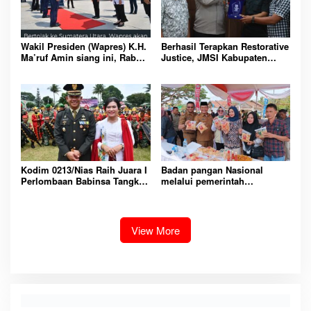
Wakil Presiden (Wapres) K.H.
Berhasil Terapkan Restorative
Ma’ruf Amin siang ini, Rabu
Justice, JMSI Kabupaten
(18/10/2023), melakukan
Simalungun Apresiasi
kunjungan kerja (kunker) ke
Kapolres AKBP Ronald FC
Provinsi Sumatera Utara
Sipayung
(Sumut).
Kodim 0213/Nias Raih Juara I
Badan pangan Nasional
Perlombaan Babinsa Tangkas
melalui pemerintah
Dalam Rangka Dirgayahu
kabupaten pesawaran lakukan
Tentara Nasional Indonesia
gerakan pasar murah (GPM)
(TNI) Ke 78 Tahun 2023 Se
Jajaran Korem 023/KS
View More