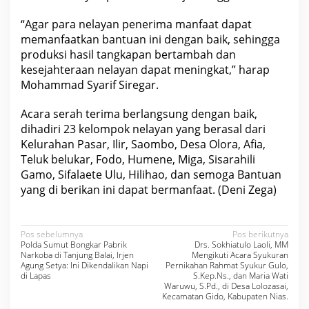
N
e
“Agar para nelayan penerima manfaat dapat
l
memanfaatkan bantuan ini dengan baik, sehingga
a
y
produksi hasil tangkapan bertambah dan
a
kesejahteraan nelayan dapat meningkat,” harap
n
Mohammad Syarif Siregar.
Acara serah terima berlangsung dengan baik,
dihadiri 23 kelompok nelayan yang berasal dari
Kelurahan Pasar, Ilir, Saombo, Desa Olora, Afia,
Teluk belukar, Fodo, Humene, Miga, Sisarahili
Gamo, Sifalaete Ulu, Hilihao, dan semoga Bantuan
yang di berikan ini dapat bermanfaat. (Deni Zega)
N
Pos sebelumnya
Pos berikutnya
Polda Sumut Bongkar Pabrik
Drs. Sokhiatulo Laoli, MM
a
Narkoba di Tanjung Balai, Irjen
Mengikuti Acara Syukuran
Agung Setya: Ini Dikendalikan Napi
Pernikahan Rahmat Syukur Gulo,
v
di Lapas
S.Kep.Ns., dan Maria Wati
Waruwu, S.Pd., di Desa Lolozasai,
i
Kecamatan Gido, Kabupaten Nias.