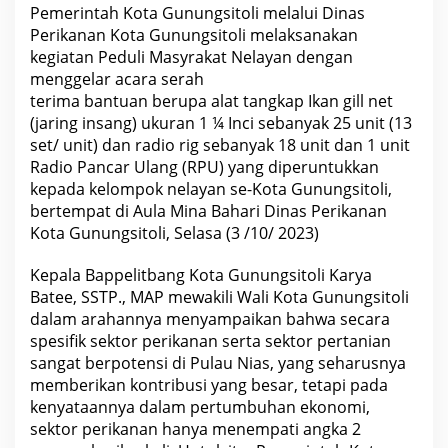
M
Pemerintah Kota Gunungsitoli melalui Dinas
e
Perikanan Kota Gunungsitoli melaksanakan
m
b
kegiatan Peduli Masyrakat Nelayan dengan
e
menggelar acara serah
r
i
terima bantuan berupa alat tangkap Ikan gill net
k
(jaring insang) ukuran 1 ¼ Inci sebanyak 25 unit (13
a
n
set/ unit) dan radio rig sebanyak 18 unit dan 1 unit
B
Radio Pancar Ulang (RPU) yang diperuntukkan
a
n
kepada kelompok nelayan se-Kota Gunungsitoli,
t
bertempat di Aula Mina Bahari Dinas Perikanan
u
Kota Gunungsitoli, Selasa (3 /10/ 2023)
a
n
K
Kepala Bappelitbang Kota Gunungsitoli Karya
e
p
Batee, SSTP., MAP mewakili Wali Kota Gunungsitoli
a
dalam arahannya menyampaikan bahwa secara
d
a
spesifik sektor perikanan serta sektor pertanian
N
sangat berpotensi di Pulau Nias, yang seharusnya
e
l
memberikan kontribusi yang besar, tetapi pada
a
kenyataannya dalam pertumbuhan ekonomi,
y
a
sektor perikanan hanya menempati angka 2
n