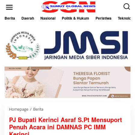
L
e
w
a
Berita
Daerah
Nasional
Politik & Hukum
Peristiwa
Teknologi
t
i
k
e
k
o
n
t
e
n
Homepage
/
Berita
P
J
PJ Bupati Kerinci Asraf S.Pt Mensuport
B
u
Penuh Acara ini DAMNAS PC IMM
p
a
Kerinci