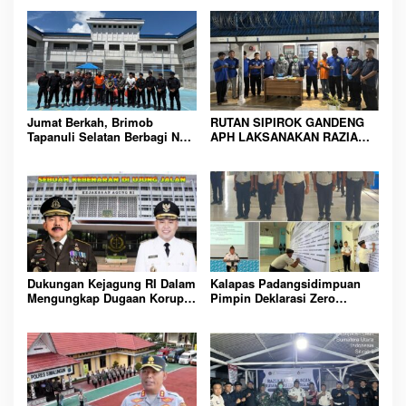
Jumat Berkah, Brimob
RUTAN SIPIROK GANDENG
Tapanuli Selatan Berbagi Nasi
APH LAKSANAKAN RAZIA
Kotak kepada Warga Binaan
KAMAR HUNIAN, WUJUD
Rutan Kelas IIB Sipirok
KOMITMEN CIPTAKAN
LINGKUNGAN
PEMASYARAKATAN YANG
AMAN
Dukungan Kejagung RI Dalam
Kalapas Padangsidimpuan
Mengungkap Dugaan Korupsi
Pimpin Deklarasi Zero
Bupati Melawi Menguat,
Handphone dan Narkoba di
Ketua AMPK : Segera Periksa
Lingkungan Lapas
Dan Tangkap!
Padangsidimpuan