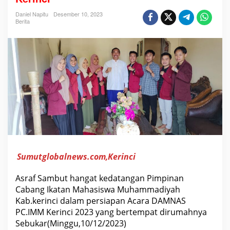
t
i
Daniel Napitu
Desember 10, 2023
K
Berita
e
r
i
n
c
i
A
s
r
a
f
S
.
P
t
M
e
Sumutglobalnews.com,Kerinci
n
s
u
Asraf Sambut hangat kedatangan Pimpinan
p
o
Cabang Ikatan Mahasiswa Muhammadiyah
r
Kab.kerinci dalam persiapan Acara DAMNAS
t
P
PC.IMM Kerinci 2023 yang bertempat dirumahnya
e
Sebukar(Minggu,10/12/2023)
n