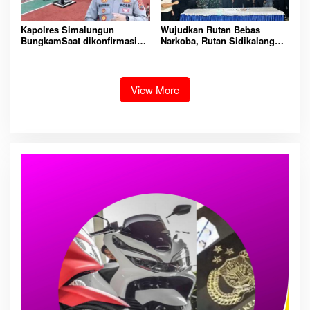
Kapolres Simalungun
Wujudkan Rutan Bebas
BungkamSaat dikonfirmasi
Narkoba, Rutan Sidikalang
dugaan peredaran Narkoba
Gelar Razia Insidentil
bambang alias bembeng
Gabungan Bersama TNI-Polri
Dikecamatan gunung malela
View More