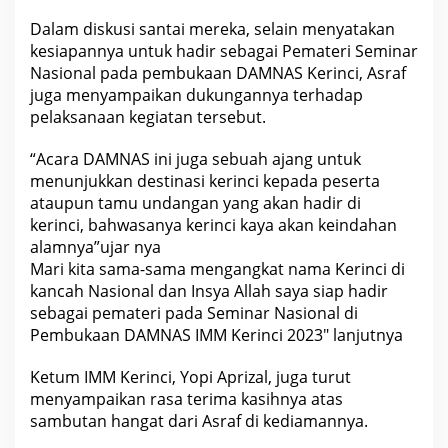
u
h
Dalam diskusi santai mereka, selain menyatakan
A
kesiapannya untuk hadir sebagai Pemateri Seminar
c
a
Nasional pada pembukaan DAMNAS Kerinci, Asraf
r
juga menyampaikan dukungannya terhadap
a
i
pelaksanaan kegiatan tersebut.
n
i
D
“Acara DAMNAS ini juga sebuah ajang untuk
A
menunjukkan destinasi kerinci kepada peserta
M
ataupun tamu undangan yang akan hadir di
N
A
kerinci, bahwasanya kerinci kaya akan keindahan
S
alamnya”ujar nya
P
C
Mari kita sama-sama mengangkat nama Kerinci di
I
kancah Nasional dan Insya Allah saya siap hadir
M
M
sebagai pemateri pada Seminar Nasional di
K
Pembukaan DAMNAS IMM Kerinci 2023″ lanjutnya
e
r
i
Ketum IMM Kerinci, Yopi Aprizal, juga turut
n
c
menyampaikan rasa terima kasihnya atas
i
sambutan hangat dari Asraf di kediamannya.