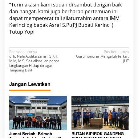
“Terimakasih kami sudah di sambut dengan baik
dan hangat, kami juga berharap pertemuan ini
dapat mempererat tali silaturrahim antara IMM
Kerinci dg bapak Asraf S.Pt(PJ Bupati Kerinci ).
Tutup Yopi
N
Pos sebelumnya
Pos berikutnya
drh, Nela Abdika Zamri, S.KH,
Guru honorer Mengeluh terkait
a
M.M, M.Si Sosialisasilan perda
JHT
Lingkungan Hidup dinagari
v
Tanjuang Balit
i
Jangan Lewatkan
g
a
s
i
p
o
Jumat Berkah, Brimob
RUTAN SIPIROK GANDENG